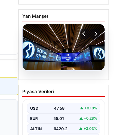
Yan Manşet
05.08.2026
Yatırım araçlarının haftalık
Piyasa Verileri
performansı nasıl oldu?
USD
47.58
▲ +0.10%
EUR
55.01
▲ +0.28%
ALTIN
6420.2
▲ +3.03%