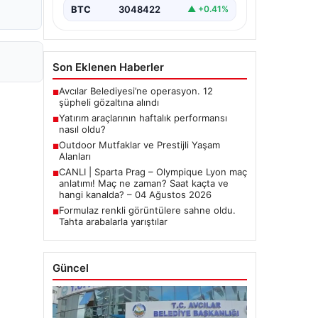
BTC
3048422
▲ +0.41%
Son Eklenen Haberler
Avcılar Belediyesi’ne operasyon. 12
■
şüpheli gözaltına alındı
Yatırım araçlarının haftalık performansı
■
nasıl oldu?
Outdoor Mutfaklar ve Prestijli Yaşam
■
Alanları
CANLI | Sparta Prag – Olympique Lyon maç
■
anlatımı! Maç ne zaman? Saat kaçta ve
hangi kanalda? – 04 Ağustos 2026
Formulaz renkli görüntülere sahne oldu.
■
Tahta arabalarla yarıştılar
Güncel