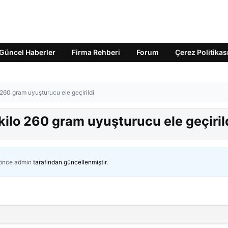
Güncel Haberler
Firma Rehberi
Forum
Çerez Politikas
 260 gram uyuşturucu ele geçirildi
kilo 260 gram uyuşturucu ele geçiril
 önce
admin
tarafından güncellenmiştir.