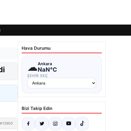
ı
Hava Durumu
☁
Ankara
di
NaN°C
ŞEHIR SEÇ
Bizi Takip Edin
#12900