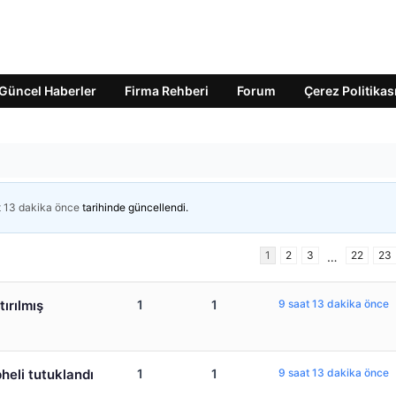
Güncel Haberler
Firma Rehberi
Forum
Çerez Politikas
t 13 dakika önce
tarihinde güncellendi.
1
2
3
22
23
…
tırılmış
1
1
9 saat 13 dakika önce
heli tutuklandı
1
1
9 saat 13 dakika önce