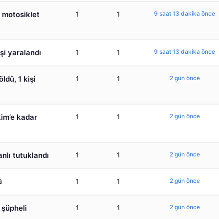
 motosiklet
1
1
9 saat 13 dakika önce
şi yaralandı
1
1
9 saat 13 dakika önce
ldü, 1 kişi
1
1
2 gün önce
kim’e kadar
1
1
2 gün önce
nlı tutuklandı
1
1
2 gün önce
ü
1
1
2 gün önce
 şüpheli
1
1
2 gün önce