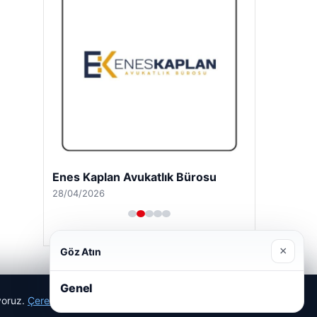
Enes Kaplan Avukatlık Bürosu
28/04/2026
×
Göz Atın
Genel
ıyoruz.
Çerez Politikamız
Reddet
Kabul Et