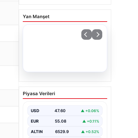
Yan Manşet
05.08.2026
Yatırım araçlarının haftalık
Piyasa Verileri
performansı nasıl oldu?
USD
47.60
▲ +0.06%
EUR
55.08
▲ +0.11%
ALTIN
6529.9
▲ +0.52%