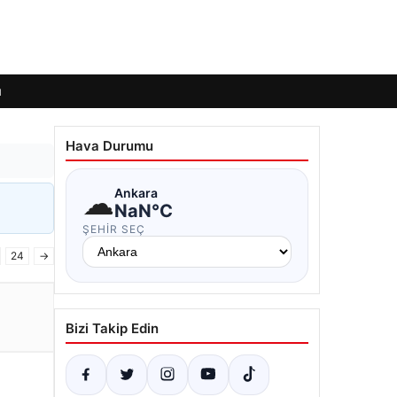
ı
Hava Durumu
☁
Ankara
NaN°C
ŞEHIR SEÇ
24
→
Bizi Takip Edin