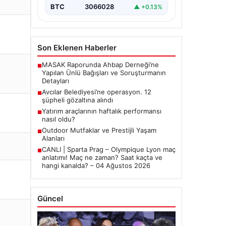
BTC
3066028
▲ +0.13%
Son Eklenen Haberler
MASAK Raporunda Ahbap Derneği’ne
■
Yapılan Ünlü Bağışları ve Soruşturmanın
Detayları
Avcılar Belediyesi’ne operasyon. 12
■
şüpheli gözaltına alındı
Yatırım araçlarının haftalık performansı
■
nasıl oldu?
Outdoor Mutfaklar ve Prestijli Yaşam
■
Alanları
CANLI | Sparta Prag – Olympique Lyon maç
■
anlatımı! Maç ne zaman? Saat kaçta ve
hangi kanalda? – 04 Ağustos 2026
Güncel