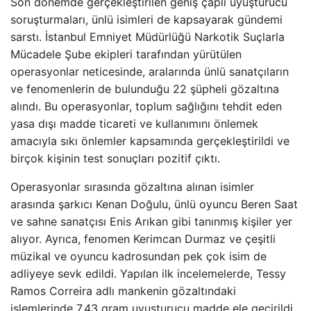
Son dönemde gerçekleştirilen geniş çaplı uyuşturucu
soruşturmaları, ünlü isimleri de kapsayarak gündemi
sarstı. İstanbul Emniyet Müdürlüğü Narkotik Suçlarla
Mücadele Şube ekipleri tarafından yürütülen
operasyonlar neticesinde, aralarında ünlü sanatçıların
ve fenomenlerin de bulunduğu 22 şüpheli gözaltına
alındı. Bu operasyonlar, toplum sağlığını tehdit eden
yasa dışı madde ticareti ve kullanımını önlemek
amacıyla sıkı önlemler kapsamında gerçekleştirildi ve
birçok kişinin test sonuçları pozitif çıktı.
Operasyonlar sırasında gözaltına alınan isimler
arasında şarkıcı Kenan Doğulu, ünlü oyuncu Beren Saat
ve sahne sanatçısı Enis Arıkan gibi tanınmış kişiler yer
alıyor. Ayrıca, fenomen Kerimcan Durmaz ve çeşitli
müzikal ve oyuncu kadrosundan pek çok isim de
adliyeye sevk edildi. Yapılan ilk incelemelerde, Tessy
Ramos Correira adlı mankenin gözaltındaki
işlemlerinde 7.43 gram uyuşturucu madde ele geçirildi.