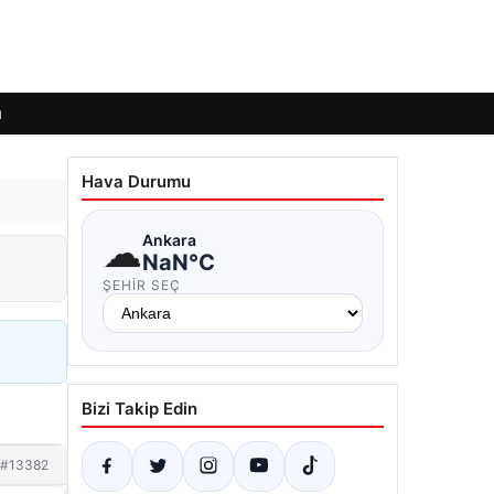
ı
Hava Durumu
☁
Ankara
NaN°C
ŞEHIR SEÇ
Bizi Takip Edin
#13382