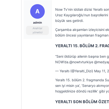
Now Tv’nin iddialı dizisi Yeraltı
A
Uraz Kaygılaroğlu’nun başrollerini
büyük ses getirdi.
admin
Anahtar
Çarşamba akşamları izleyicisini e
yönetici
bölüm öncesi yayınlanan fragman 
YERALTI 15. BÖLÜM 2. FRA
“Seni öldürüp ailenin başına ben
NOW’da.@nowtvturkiye @medyap
— Yeraltı (@Yeralti_Dizi) May 11, 
Yeraltı 15. bölüm 2. fragmanda Sul
sen iyi misin ya’, ‘Senaryo akmıyor’
hoşgeldinize döndü rezillik’ gibi y
YERALTI SON BÖLÜM ÖZET