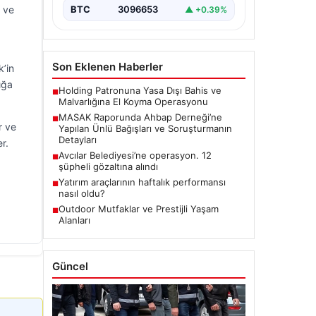
r ve
BTC
3096653
▲ +0.39%
Son Eklenen Haberler
’in
ığa
Holding Patronuna Yasa Dışı Bahis ve
■
Malvarlığına El Koyma Operasyonu
MASAK Raporunda Ahbap Derneği’ne
■
r ve
Yapılan Ünlü Bağışları ve Soruşturmanın
Detayları
r.
Avcılar Belediyesi’ne operasyon. 12
■
şüpheli gözaltına alındı
Yatırım araçlarının haftalık performansı
■
nasıl oldu?
Outdoor Mutfaklar ve Prestijli Yaşam
■
Alanları
Güncel