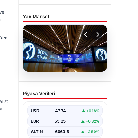
 ve
Yan Manşet
n
 Yeni
05.08.2026
Yatırım araçlarının haftalık
Piyasa Verileri
performansı nasıl oldu?
arist
ne
USD
47.74
▲ +0.18%
EUR
55.25
▲ +0.32%
ALTIN
6660.6
▲ +2.59%