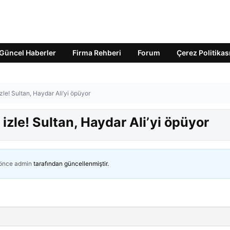
Güncel Haberler
Firma Rehberi
Forum
Çerez Politikas
zle! Sultan, Haydar Ali’yi öpüyor
 izle! Sultan, Haydar Ali’yi öpüyor
 önce
admin
tarafından güncellenmiştir.