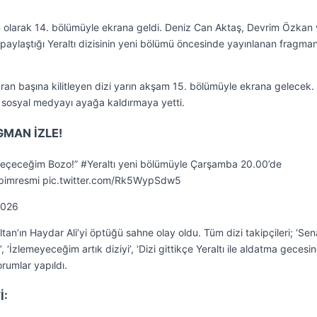
 son olarak 14. bölümüyle ekrana geldi. Deniz Can Aktaş, Devrim Özkan
 paylaştığı Yeraltı dizisinin yeni bölümü öncesinde yayınlanan fragma
kran başına kilitleyen dizi yarın akşam 15. bölümüyle ekrana gelecek.
sosyal medyayı ayağa kaldırmaya yetti.
GMAN İZLE!
 geçeceğim Bozo!” #Yeraltı yeni bölümüyle Çarşamba 20.00’de
imresmi pic.twitter.com/Rk5WypSdw5
2026
tan’ın Haydar Ali’yi öptüğü sahne olay oldu. Tüm dizi takipçileri; ‘Sen
, ‘İzlemeyeceğim artık diziyi’, ‘Dizi gittikçe Yeraltı ile aldatma gecesi
orumlar yapıldı.
İ: