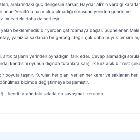
leri, aralarındaki güç dengesini sarsar. Haydar Ali’nin verdiği kararla
de onun Yeraltı’na hazır olup olmadığı sorusunu yeniden gündeme
mez mücadele daha da sertleşir.
 yalan beklenmedik bir yerden çatırdamaya başlar. Şüphelenen Melek
detay, yalnızca saklanan bir gerçeği değil, çok daha büyük bir sırrı aç
 artık taşların yerinden oynadığını fark eder. Cevap alamadığı sorula
nda, kendisini oyunun dışında tutanlara karşı ilk kez açık bir rest çeke
ir boyuta taşınır. Kurulan her plan, verilen her karar ve saklanan her
i dönülmez biçimde değiştirmeye başlamıştır.
il, kendi tarafındaki sırlarla da savaşmak zorunda.