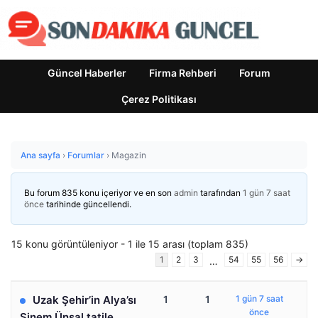
Güncel Haberler
Firma Rehberi
Forum
Çerez Politikası
Ana sayfa
›
Forumlar
›
Magazin
Bu forum 835 konu içeriyor ve en son
admin
tarafından
1 gün 7 saat
önce
tarihinde güncellendi.
15 konu görüntüleniyor - 1 ile 15 arası (toplam 835)
1
2
3
54
55
56
→
…
Uzak Şehir’in Alya’sı
1
1
1 gün 7 saat
önce
Sinem Ünsal tatile