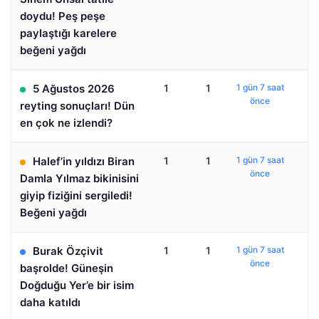
doydu! Peş peşe
paylaştığı karelere
beğeni yağdı
5 Ağustos 2026
1
1
1 gün 7 saat
önce
reyting sonuçları! Dün
en çok ne izlendi?
Halef’in yıldızı Biran
1
1
1 gün 7 saat
önce
Damla Yılmaz bikinisini
giyip fiziğini sergiledi!
Beğeni yağdı
Burak Özçivit
1
1
1 gün 7 saat
önce
başrolde! Güneşin
Doğduğu Yer’e bir isim
daha katıldı