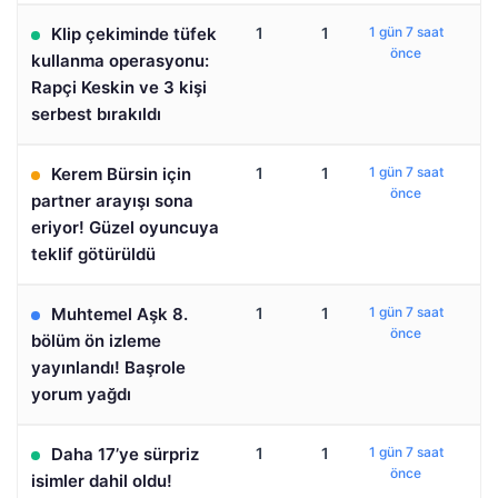
Klip çekiminde tüfek
1
1
1 gün 7 saat
önce
kullanma operasyonu:
Rapçi Keskin ve 3 kişi
serbest bırakıldı
Kerem Bürsin için
1
1
1 gün 7 saat
önce
partner arayışı sona
eriyor! Güzel oyuncuya
teklif götürüldü
Muhtemel Aşk 8.
1
1
1 gün 7 saat
önce
bölüm ön izleme
yayınlandı! Başrole
yorum yağdı
Daha 17’ye sürpriz
1
1
1 gün 7 saat
önce
isimler dahil oldu!