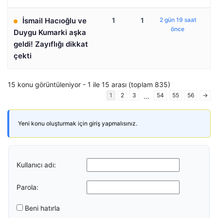
İsmail Hacıoğlu ve
1
1
2 gün 19 saat
önce
Duygu Kumarki aşka
geldi! Zayıflığı dikkat
çekti
15 konu görüntüleniyor - 1 ile 15 arası (toplam 835)
1
2
3
54
55
56
→
…
Yeni konu oluşturmak için giriş yapmalısınız.
Kullanıcı adı:
Parola:
Beni hatırla