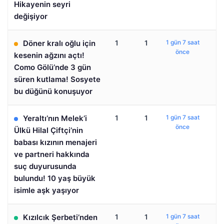
Hikayenin seyri
değişiyor
Döner kralı oğlu için
1
1
1 gün 7 saat
önce
kesenin ağzını açtı!
Como Gölü’nde 3 gün
süren kutlama! Sosyete
bu düğünü konuşuyor
Yeraltı’nın Melek’i
1
1
1 gün 7 saat
önce
Ülkü Hilal Çiftçi’nin
babası kızının menajeri
ve partneri hakkında
suç duyurusunda
bulundu! 10 yaş büyük
isimle aşk yaşıyor
Kızılcık Şerbeti’nden
1
1
1 gün 7 saat