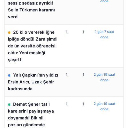
önce
sessiz sedasız ayrıldı!
Selin Türkmen kararını
verdi
20 kilo vererek iğne
1
1
1 gün 7 saat
önce
ipliğe döndü! Zara şimdi
de üniversite öğrencisi
oldu: Yeni mesleği
şaşırttı
Yalı Çapkını’nın yıldızı
1
1
2 gün 19 saat
önce
Ersin Arıcı, Uzak Şehir
kadrosunda
Demet Şener tatil
1
1
2 gün 19 saat
önce
karelerini paylaşmaya
doyamadı! Bikinili
pozları gündemde