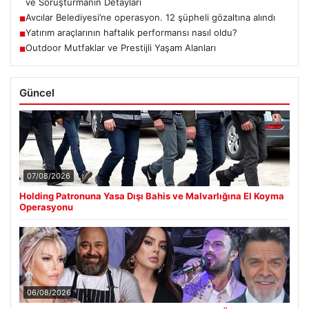
ve Soruşturmanın Detayları
Avcılar Belediyesi’ne operasyon. 12 şüpheli gözaltına alındı
■
Yatırım araçlarının haftalık performansı nasıl oldu?
■
Outdoor Mutfaklar ve Prestijli Yaşam Alanları
■
Güncel
07/08/2026
Holding Patronuna Yasa Dışı Bahis ve Malvarlığına El Koyma
Operasyonu
06/08/2026