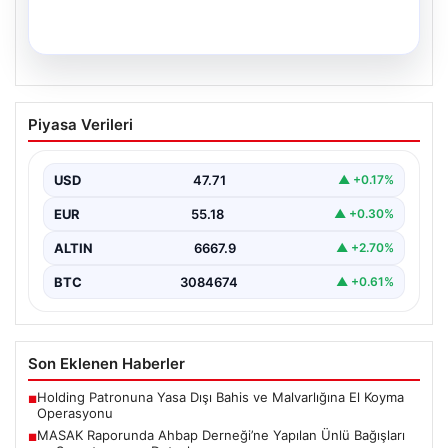
04.08.2026
Outdoor Mutfaklar ve Prestijli Yaşam
Piyasa Verileri
Alanları
Doğal hava kültürü günümüzde ciddi bir değişim
göstermektedir. Baştan başa özel villalarda ikamet
USD
47.71
▲ +0.17%
eden…
EUR
55.18
▲ +0.30%
ALTIN
6667.9
▲ +2.70%
BTC
3084674
▲ +0.61%
Son Eklenen Haberler
Holding Patronuna Yasa Dışı Bahis ve Malvarlığına El Koyma
■
Operasyonu
MASAK Raporunda Ahbap Derneği’ne Yapılan Ünlü Bağışları
■