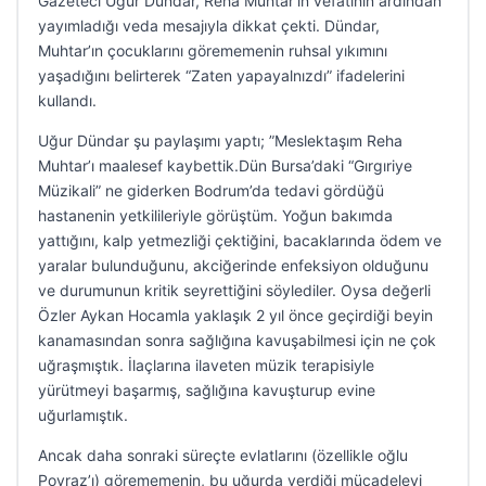
Gazeteci Uğur Dündar, Reha Muhtar’ın vefatının ardından
yayımladığı veda mesajıyla dikkat çekti. Dündar,
Muhtar’ın çocuklarını görememenin ruhsal yıkımını
yaşadığını belirterek “Zaten yapayalnızdı” ifadelerini
kullandı.
Uğur Dündar şu paylaşımı yaptı; ”Meslektaşım Reha
Muhtar’ı maalesef kaybettik.Dün Bursa’daki “Gırgıriye
Müzikali” ne giderken Bodrum’da tedavi gördüğü
hastanenin yetkilileriyle görüştüm. Yoğun bakımda
yattığını, kalp yetmezliği çektiğini, bacaklarında ödem ve
yaralar bulunduğunu, akciğerinde enfeksiyon olduğunu
ve durumunun kritik seyrettiğini söylediler. Oysa değerli
Özler Aykan Hocamla yaklaşık 2 yıl önce geçirdiği beyin
kanamasından sonra sağlığına kavuşabilmesi için ne çok
uğraşmıştık. İlaçlarına ilaveten müzik terapisiyle
yürütmeyi başarmış, sağlığına kavuşturup evine
uğurlamıştık.
Ancak daha sonraki süreçte evlatlarını (özellikle oğlu
Poyraz’ı) görememenin, bu uğurda verdiği mücadeleyi