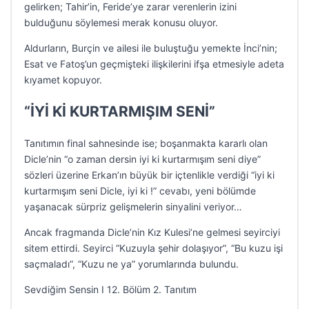
gelirken; Tahir’in, Feride’ye zarar verenlerin izini
bulduğunu söylemesi merak konusu oluyor.
Aldurların, Burçin ve ailesi ile buluştuğu yemekte İnci’nin;
Esat ve Fatoş’un geçmişteki ilişkilerini ifşa etmesiyle adeta
kıyamet kopuyor.
“İYİ Kİ KURTARMIŞIM SENİ”
Tanıtımın final sahnesinde ise; boşanmakta kararlı olan
Dicle’nin “o zaman dersin iyi ki kurtarmışım seni diye”
sözleri üzerine Erkan’ın büyük bir içtenlikle verdiği “iyi ki
kurtarmışım seni Dicle, iyi ki !” cevabı, yeni bölümde
yaşanacak sürpriz gelişmelerin sinyalini veriyor…
Ancak fragmanda Dicle’nin Kız Kulesi’ne gelmesi seyirciyi
sitem ettirdi. Seyirci “Kuzuyla şehir dolaşıyor”, “Bu kuzu işi
saçmaladı”, “Kuzu ne ya” yorumlarında bulundu.
Sevdiğim Sensin I 12. Bölüm 2. Tanıtım