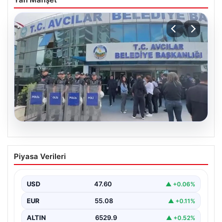
05.08.2026
Avcılar Belediyesi’ne operasyon. 12
Piyasa Verileri
şüpheli gözaltına alındı
USD
47.60
▲ +0.06%
EUR
55.08
▲ +0.11%
ALTIN
6529.9
▲ +0.52%