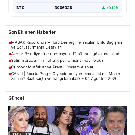
BTC
3066028
▲ +0.13%
Son Eklenen Haberler
MASAK Raporunda Ahbap Derneği’ne Yapılan Ünlü Bağışları
■
ve Soruşturmanın Detayları
Avcılar Belediyesi’ne operasyon. 12 şüpheli gözaltına alındı
■
Yatırım araçlarının haftalık performansı nasıl oldu?
■
Outdoor Mutfaklar ve Prestijli Yaşam Alanları
■
CANLI | Sparta Prag – Olympique Lyon maç anlatımı! Maç ne
■
zaman? Saat kaçta ve hangi kanalda? – 04 Ağustos 2026
Güncel
06/08/2026