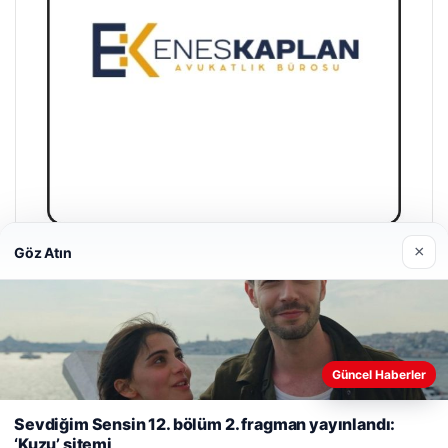
×
Göz Atın
Enes Kaplan Avukatlık Bürosu
28/04/2026
Web sitemizi nasıl kullandığınızı daha iyi anlayabilmek,
Güncel Haberler
deneyiminizi kişiselleştirmek ve geliştirmek amacıyla çerezler
kullanıyoruz.
Çerez Politikamız
Sevdiğim Sensin 12. bölüm 2. fragman yayınlandı:
‘Kuzu’ sitemi
Reddet
Kabul Et