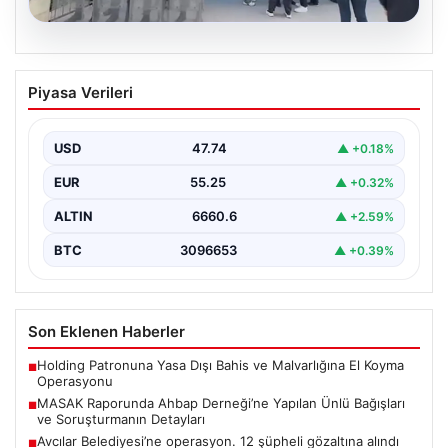
05.08.2026
Avcılar Belediyesi’ne operasyon. 12
Piyasa Verileri
şüpheli gözaltına alındı
USD
47.74
▲ +0.18%
EUR
55.25
▲ +0.32%
ALTIN
6660.6
▲ +2.59%
BTC
3096653
▲ +0.39%
Son Eklenen Haberler
Holding Patronuna Yasa Dışı Bahis ve Malvarlığına El Koyma
■
Operasyonu
MASAK Raporunda Ahbap Derneği’ne Yapılan Ünlü Bağışları
■
ve Soruşturmanın Detayları
Avcılar Belediyesi’ne operasyon. 12 şüpheli gözaltına alındı
■