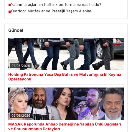
Yatırım araçlarının haftalık performansı nasıl oldu?
■
Outdoor Mutfaklar ve Prestijli Yaşam Alanları
■
Güncel
07/08/2026
Holding Patronuna Yasa Dışı Bahis ve Malvarlığına El Koyma
Operasyonu
06/08/2026
MASAK Raporunda Ahbap Derneği’ne Yapılan Ünlü Bağışları
ve Soruşturmanın Detayları