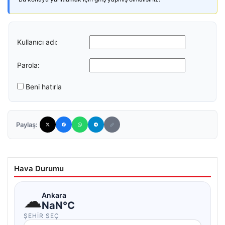
Kullanıcı adı:
Parola:
Beni hatırla
Paylaş:
Hava Durumu
☁
Ankara
NaN°C
ŞEHIR SEÇ