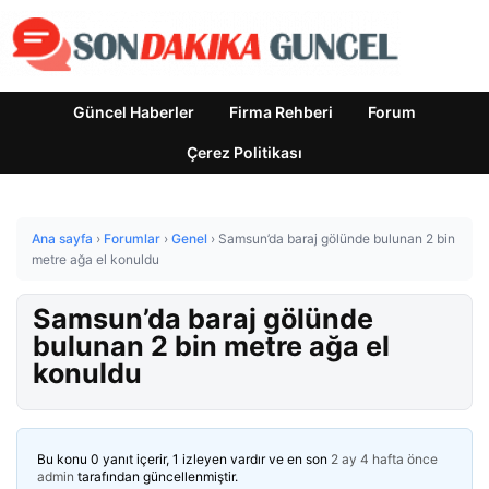
Güncel Haberler
Firma Rehberi
Forum
Çerez Politikası
Ana sayfa
›
Forumlar
›
Genel
›
Samsun’da baraj gölünde bulunan 2 bin
metre ağa el konuldu
Samsun’da baraj gölünde
bulunan 2 bin metre ağa el
konuldu
Bu konu 0 yanıt içerir, 1 izleyen vardır ve en son
2 ay 4 hafta önce
admin
tarafından güncellenmiştir.