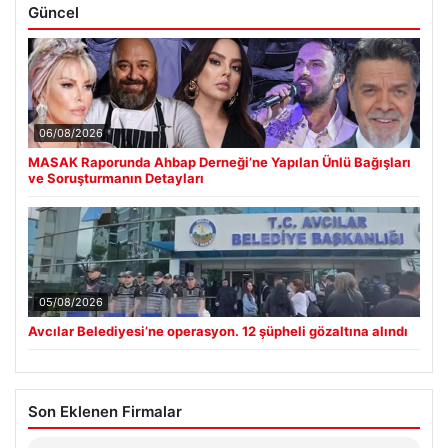
Güncel
06/08/2026
MASAK Raporunda Ahbap Derneği’ne Yapılan Ünlü Bağışları
ve Soruşturmanın Detayları
05/08/2026
Avcılar Belediyesi’ne operasyon. 12 şüpheli gözaltına alındı
Son Eklenen Firmalar