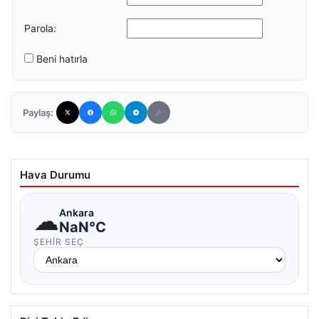
Parola:
Beni hatırla
Paylaş:
Hava Durumu
☁
Ankara
NaN°C
ŞEHIR SEÇ