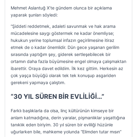
Mehmet Aslantuğ X’te gündem olunca bir açıklama
yaparak şunları söyledi:
“Şiddeti reddetmek, adaleti savunmak ve hak arama
mücadelesine saygı göstermek ne kadar önemliyse;
hukukun yerine toplumsal infazın geçirilmesine itiraz
etmek de o kadar önemlidir. Dün gece yaşanan gerilim
sırasında yaptığım şey, giderek sertleşebilecek bir
ortamın daha fazla büyümesine engel olmaya çalışmaktan
ibarettir. Oraya davet edildim. İlk kez gittim. Herkesin az
çok yaşça büyüğü olarak tek tek konuşup asgariden
gerekeni yapmaya çalıştım.
“30 YIL SÜREN BİR EVLİLİĞİ…”
Farklı başlıklarla da olsa, linç kültürünün kimseye bir
anlam katmadığına, derin yaralar, pişmanlıklar yaşattığına
tanıklık eden biriyim. 30 yıl süren bir evliliği hüzünle
uğurlarken bile, mahkeme yolunda “Elimden tutar mısın”