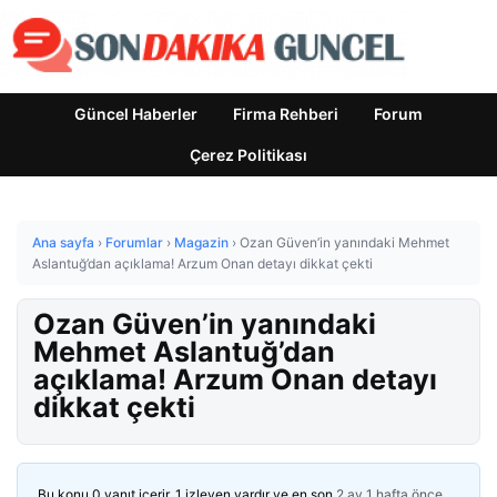
Güncel Haberler
Firma Rehberi
Forum
Çerez Politikası
Ana sayfa
›
Forumlar
›
Magazin
›
Ozan Güven’in yanındaki Mehmet
Aslantuğ’dan açıklama! Arzum Onan detayı dikkat çekti
Ozan Güven’in yanındaki
Mehmet Aslantuğ’dan
açıklama! Arzum Onan detayı
dikkat çekti
Bu konu 0 yanıt içerir, 1 izleyen vardır ve en son
2 ay 1 hafta önce