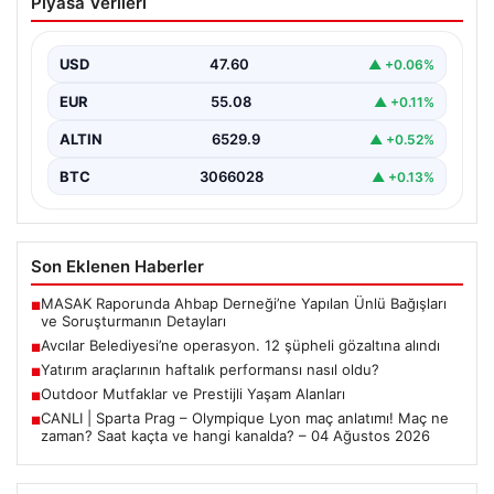
Piyasa Verileri
şüpheli gözaltına alındı
USD
47.60
▲ +0.06%
EUR
55.08
▲ +0.11%
ALTIN
6529.9
▲ +0.52%
BTC
3066028
▲ +0.13%
Son Eklenen Haberler
MASAK Raporunda Ahbap Derneği’ne Yapılan Ünlü Bağışları
■
ve Soruşturmanın Detayları
Avcılar Belediyesi’ne operasyon. 12 şüpheli gözaltına alındı
■
Yatırım araçlarının haftalık performansı nasıl oldu?
■
Outdoor Mutfaklar ve Prestijli Yaşam Alanları
■
CANLI | Sparta Prag – Olympique Lyon maç anlatımı! Maç ne
■
zaman? Saat kaçta ve hangi kanalda? – 04 Ağustos 2026