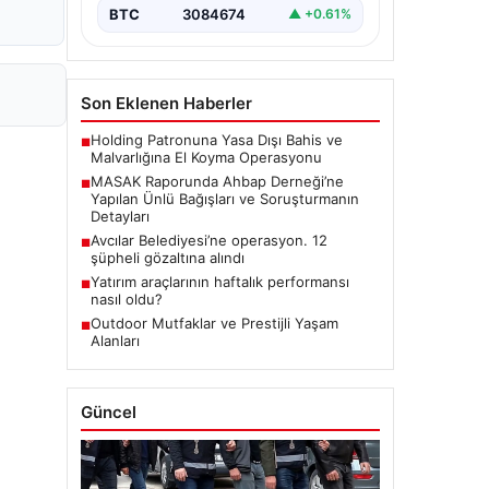
BTC
3084674
▲ +0.61%
Son Eklenen Haberler
Holding Patronuna Yasa Dışı Bahis ve
■
Malvarlığına El Koyma Operasyonu
MASAK Raporunda Ahbap Derneği’ne
■
Yapılan Ünlü Bağışları ve Soruşturmanın
Detayları
Avcılar Belediyesi’ne operasyon. 12
■
şüpheli gözaltına alındı
Yatırım araçlarının haftalık performansı
■
nasıl oldu?
Outdoor Mutfaklar ve Prestijli Yaşam
■
Alanları
Güncel