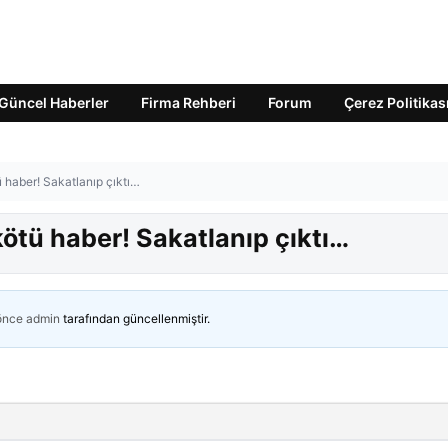
Güncel Haberler
Firma Rehberi
Forum
Çerez Politikas
tü haber! Sakatlanıp çıktı…
 kötü haber! Sakatlanıp çıktı…
 önce
admin
tarafından güncellenmiştir.