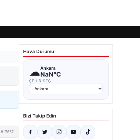
ı
Hava Durumu
☁
Ankara
NaN°C
ŞEHIR SEÇ
Bizi Takip Edin
#17657