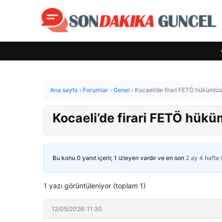
Ana sayfa
›
Forumlar
›
Genel
›
Kocaeli’de firari FETÖ hükümlü
Kocaeli’de firari FETÖ hük
Bu konu 0 yanıt içerir, 1 izleyen vardır ve en son
2 ay 4 hafta
1 yazı görüntüleniyor (toplam 1)
12/05/2026: 11:30