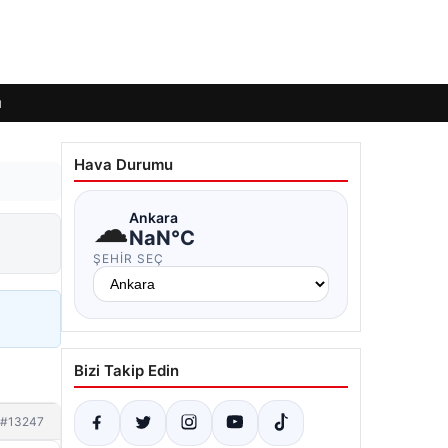
ı
Hava Durumu
☁
Ankara
NaN°C
ŞEHIR SEÇ
Bizi Takip Edin
#13247