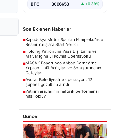
BTC
3096653
▲ +0.39%
Son Eklenen Haberler
Kapadokya Motor Sporları Kompleksi’nde
■
Resmi Yarışlara Start Verildi
Holding Patronuna Yasa Dışı Bahis ve
■
Malvarlığına El Koyma Operasyonu
MASAK Raporunda Ahbap Derneği’ne
■
Yapılan Ünlü Bağışları ve Soruşturmanın
Detayları
Avcılar Belediyesi’ne operasyon. 12
■
şüpheli gözaltına alındı
Yatırım araçlarının haftalık performansı
■
nasıl oldu?
Güncel