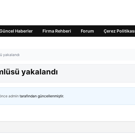
Güncel Haberler
Firma Rehberi
Forum
Çerez Politikas
sü yakalandı
ümlüsü yakalandı
 önce
admin
tarafından güncellenmiştir.