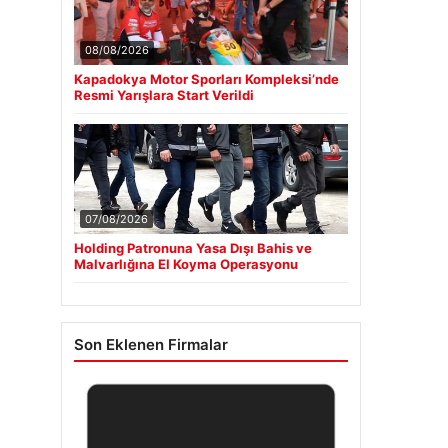
08/08/2026
Kapadokya Motor Sporları Kompleksi’nde
Resmi Yarışlara Start Verildi
07/08/2026
Holding Patronuna Yasa Dışı Bahis ve
Malvarlığına El Koyma Operasyonu
Son Eklenen Firmalar