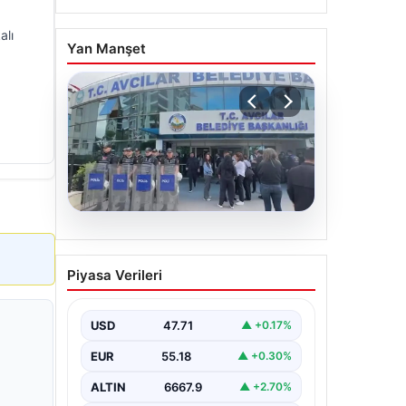
alı
Yan Manşet
05.08.2026
Avcılar Belediyesi’ne
Piyasa Verileri
operasyon. 12 şüpheli
gözaltına alındı
USD
47.71
▲ +0.17%
EUR
55.18
▲ +0.30%
ALTIN
6667.9
▲ +2.70%