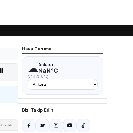
ı
Hava Durumu
☁
Ankara
i
NaN°C
ŞEHIR SEÇ
Bizi Takip Edin
#17894