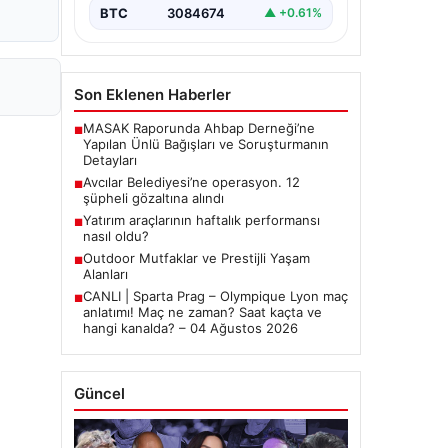
BTC
3084674
▲ +0.61%
Son Eklenen Haberler
MASAK Raporunda Ahbap Derneği’ne
■
Yapılan Ünlü Bağışları ve Soruşturmanın
Detayları
Avcılar Belediyesi’ne operasyon. 12
■
şüpheli gözaltına alındı
Yatırım araçlarının haftalık performansı
■
nasıl oldu?
Outdoor Mutfaklar ve Prestijli Yaşam
■
Alanları
CANLI | Sparta Prag – Olympique Lyon maç
■
anlatımı! Maç ne zaman? Saat kaçta ve
hangi kanalda? – 04 Ağustos 2026
Güncel