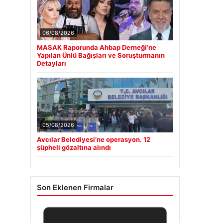
06/08/2026
MASAK Raporunda Ahbap Derneği’ne
Yapılan Ünlü Bağışları ve Soruşturmanın
Detayları
05/08/2026
Avcılar Belediyesi’ne operasyon. 12
şüpheli gözaltına alındı
Son Eklenen Firmalar