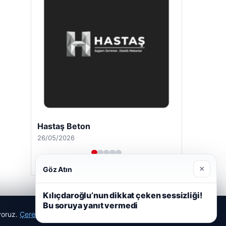
Hastaş Beton
26/05/2026
×
Göz Atın
Kılıçdaroğlu’nun dikkat çeken sessizliği!
Bu soruya yanıt vermedi
ıyoruz.
Çerez Politikamız
Reddet
Kabul Et