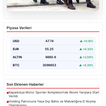
07.08.2026
Holding Patronuna Yasa Dışı Bahis ve
Piyasa Verileri
Malvarlığına El Koyma Operasyonu
İstanbul'da gerçekleştirilen geniş çaplı bir soruşturma
sonucunda, yasa dışı bahis gelirlerini aklama ve
USD
47.74
▲ +0.18%
organizasyon…
EUR
55.25
▲ +0.32%
ALTIN
6660.6
▲ +2.59%
BTC
3096653
▲ +0.39%
Son Eklenen Haberler
Kapadokya Motor Sporları Kompleksi’nde Resmi Yarışlara Start
■
Verildi
Holding Patronuna Yasa Dışı Bahis ve Malvarlığına El Koyma
■
Operasyonu