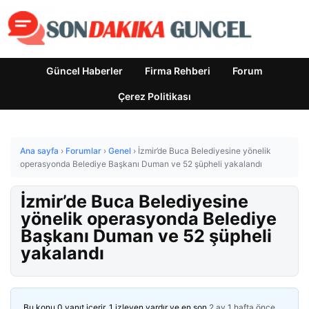
Güncel Haberler
Firma Rehberi
Forum
Çerez Politikası
Ana sayfa
›
Forumlar
›
Genel
›
İzmir’de Buca Belediyesine yönelik
operasyonda Belediye Başkanı Duman ve 52 şüpheli yakalandı
İzmir’de Buca Belediyesine
yönelik operasyonda Belediye
Başkanı Duman ve 52 şüpheli
yakalandı
Bu konu 0 yanıt içerir, 1 izleyen vardır ve en son
2 ay 1 hafta önce