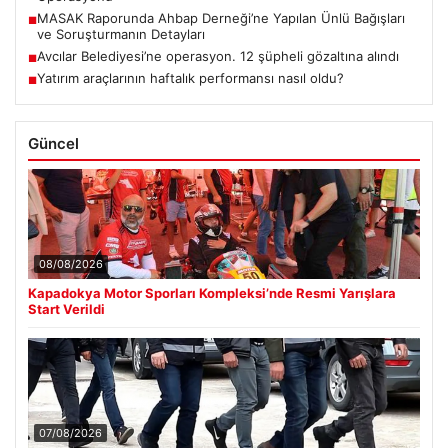
MASAK Raporunda Ahbap Derneği’ne Yapılan Ünlü Bağışları
■
ve Soruşturmanın Detayları
Avcılar Belediyesi’ne operasyon. 12 şüpheli gözaltına alındı
■
Yatırım araçlarının haftalık performansı nasıl oldu?
■
Güncel
08/08/2026
Kapadokya Motor Sporları Kompleksi’nde Resmi Yarışlara
Start Verildi
07/08/2026