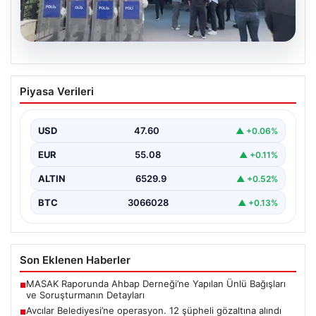
05.08.2026
Avcılar Belediyesi’ne operasyon. 12
Piyasa Verileri
şüpheli gözaltına alındı
USD
47.60
▲ +0.06%
EUR
55.08
▲ +0.11%
ALTIN
6529.9
▲ +0.52%
BTC
3066028
▲ +0.13%
Son Eklenen Haberler
MASAK Raporunda Ahbap Derneği’ne Yapılan Ünlü Bağışları
■
ve Soruşturmanın Detayları
Avcılar Belediyesi’ne operasyon. 12 şüpheli gözaltına alındı
■