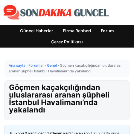
Güncel Haberler
Firma Rehberi
Forum
Çerez Politikası
Ana sayfa
›
Forumlar
›
Genel
›
Göçmen kaçakçılığından uluslararası
aranan şüpheli İstanbul Havalimanı’nda yakalandı
Göçmen kaçakçılığından
uluslararası aranan şüpheli
İstanbul Havalimanı’nda
yakalandı
Bu konu 0 yanıt içerir, 1 izleyen vardır ve en son
1 ay 2 hafta önce