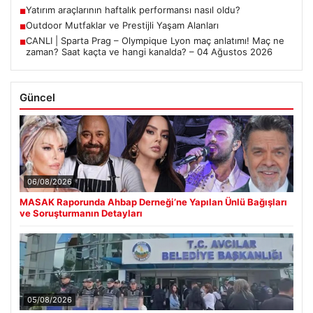
Yatırım araçlarının haftalık performansı nasıl oldu?
■
Outdoor Mutfaklar ve Prestijli Yaşam Alanları
■
CANLI | Sparta Prag – Olympique Lyon maç anlatımı! Maç ne
■
zaman? Saat kaçta ve hangi kanalda? – 04 Ağustos 2026
Güncel
06/08/2026
MASAK Raporunda Ahbap Derneği’ne Yapılan Ünlü Bağışları
ve Soruşturmanın Detayları
05/08/2026