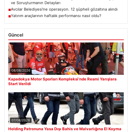
ve Soruşturmanın Detayları
Avcılar Belediyesi’ne operasyon. 12 şüpheli gözaltına alındı
■
Yatırım araçlarının haftalık performansı nasıl oldu?
■
Güncel
08/08/2026
Kapadokya Motor Sporları Kompleksi’nde Resmi Yarışlara
Start Verildi
07/08/2026
Holding Patronuna Yasa Dışı Bahis ve Malvarlığına El Koyma