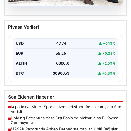
07.08.2026
Holding Patronuna Yasa Dışı Bahis ve
Piyasa Verileri
Malvarlığına El Koyma Operasyonu
İstanbul'da gerçekleştirilen geniş çaplı bir soruşturma
sonucunda, yasa dışı bahis gelirlerini aklama ve
USD
47.74
▲ +0.18%
organizasyon…
EUR
55.25
▲ +0.32%
ALTIN
6660.6
▲ +2.59%
BTC
3096653
▲ +0.39%
Son Eklenen Haberler
Kapadokya Motor Sporları Kompleksi’nde Resmi Yarışlara Start
■
Verildi
Holding Patronuna Yasa Dışı Bahis ve Malvarlığına El Koyma
■
Operasyonu
MASAK Raporunda Ahbap Derneği’ne Yapılan Ünlü Bağışları
■