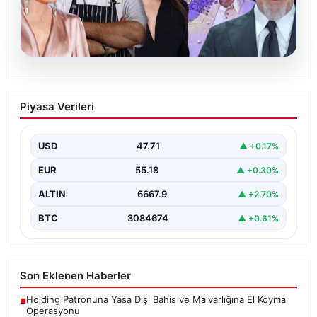
06.08.2026
MASAK Raporunda Ahbap Derneği’ne
Piyasa Verileri
Yapılan Ünlü Bağışları ve Soruşturmanın
Detayları
USD
47.71
▲ +0.17%
Ahbap Derneği'ne yönelik devam eden soruşturma
kapsamında, derneğe gelen bağışların ayrıntılı
EUR
55.18
▲ +0.30%
incelemesi yapıldı. Mali…
ALTIN
6667.9
▲ +2.70%
BTC
3084674
▲ +0.61%
Son Eklenen Haberler
Holding Patronuna Yasa Dışı Bahis ve Malvarlığına El Koyma
■
Operasyonu