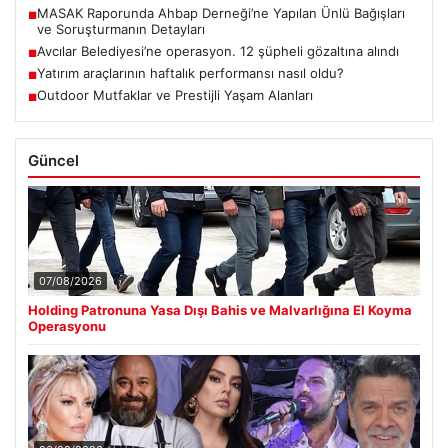
MASAK Raporunda Ahbap Derneği’ne Yapılan Ünlü Bağışları
■
ve Soruşturmanın Detayları
Avcılar Belediyesi’ne operasyon. 12 şüpheli gözaltına alındı
■
Yatırım araçlarının haftalık performansı nasıl oldu?
■
Outdoor Mutfaklar ve Prestijli Yaşam Alanları
■
Güncel
07/08/2026
Holding Patronuna Yasa Dışı Bahis ve Malvarlığına El Koyma
Operasyonu