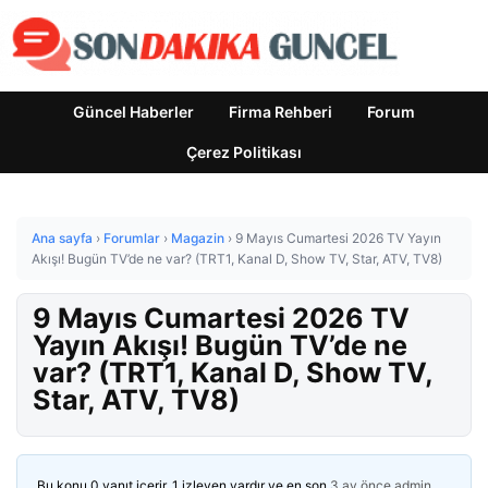
Güncel Haberler
Firma Rehberi
Forum
Çerez Politikası
Ana sayfa
›
Forumlar
›
Magazin
›
9 Mayıs Cumartesi 2026 TV Yayın
Akışı! Bugün TV’de ne var? (TRT1, Kanal D, Show TV, Star, ATV, TV8)
9 Mayıs Cumartesi 2026 TV
Yayın Akışı! Bugün TV’de ne
var? (TRT1, Kanal D, Show TV,
Star, ATV, TV8)
Bu konu 0 yanıt içerir, 1 izleyen vardır ve en son
3 ay önce
admin