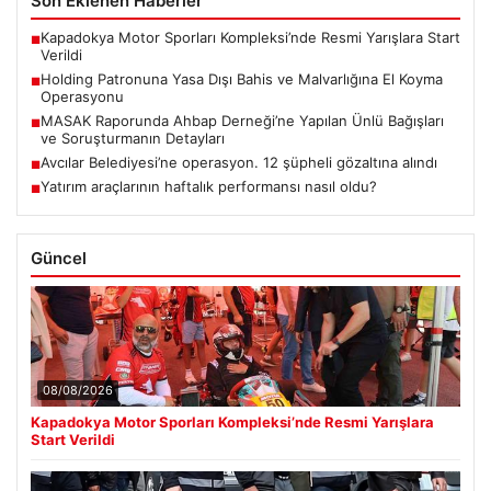
Son Eklenen Haberler
Kapadokya Motor Sporları Kompleksi’nde Resmi Yarışlara Start
■
Verildi
Holding Patronuna Yasa Dışı Bahis ve Malvarlığına El Koyma
■
Operasyonu
MASAK Raporunda Ahbap Derneği’ne Yapılan Ünlü Bağışları
■
ve Soruşturmanın Detayları
Avcılar Belediyesi’ne operasyon. 12 şüpheli gözaltına alındı
■
Yatırım araçlarının haftalık performansı nasıl oldu?
■
Güncel
08/08/2026
Kapadokya Motor Sporları Kompleksi’nde Resmi Yarışlara
Start Verildi