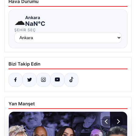
Hava Durumu
☁
Ankara
NaN°C
ŞEHIR SEÇ
Bizi Takip Edin
Yan Manşet