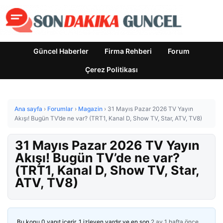
Güncel Haberler
Firma Rehberi
Forum
Çerez Politikası
Ana sayfa
›
Forumlar
›
Magazin
›
31 Mayıs Pazar 2026 TV Yayın
Akışı! Bugün TV’de ne var? (TRT1, Kanal D, Show TV, Star, ATV, TV8)
31 Mayıs Pazar 2026 TV Yayın
Akışı! Bugün TV’de ne var?
(TRT1, Kanal D, Show TV, Star,
ATV, TV8)
Bu konu 0 yanıt içerir, 1 izleyen vardır ve en son
2 ay 1 hafta önce