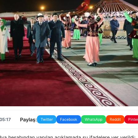
Paylaş:
05:17
Twitter
Facebook
WhatsApp
Reddit
Pinte
ya hesabından yapılan açıklamada şu ifadelere yer verildi: