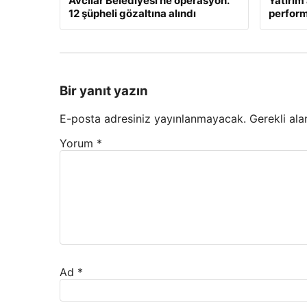
Avcılar Belediyesi’ne operasyon.
Yatırım 
12 şüpheli gözaltına alındı
perform
Bir yanıt yazın
E-posta adresiniz yayınlanmayacak.
Gerekli ala
Yorum
*
Ad
*