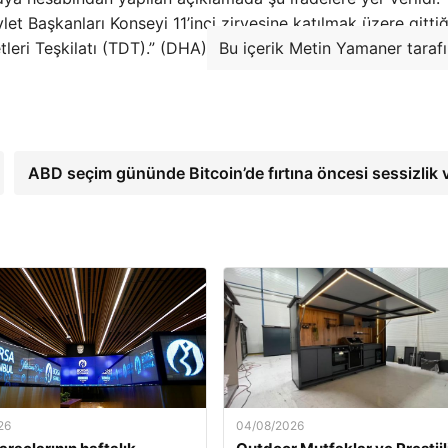
Başkanları Konseyi 11’inci zirvesine katılmak üzere gittiğ
tleri Teşkilatı (TDT).” (DHA)
Bu içerik Metin Yamaner taraf
ABD seçim gününde Bitcoin’de fırtına öncesi sessizlik 
26
04/08/2026