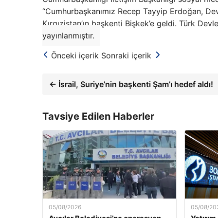
“Cumhurbaşkanımız Recep Tayyip Erdoğan, Devlet 
Kırgızistan’ın başkenti Bişkek’e geldi. Türk Devle
yayınlanmıştır.
Önceki içerik
Sonraki içerik
← İsrail, Suriye’nin başkenti Şam’ı hedef aldı!
Tavsiye Edilen Haberler
05/08/2026
05/08/20