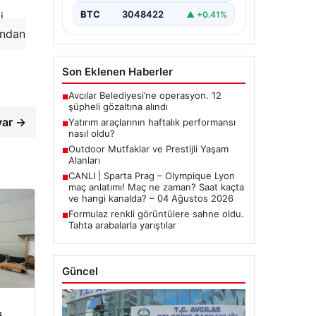
BTC
3048422
▲ +0.41%
i
ından
Son Eklenen Haberler
Avcılar Belediyesi’ne operasyon. 12
■
şüpheli gözaltına alındı
var →
Yatırım araçlarının haftalık performansı
■
nasıl oldu?
Outdoor Mutfaklar ve Prestijli Yaşam
■
Alanları
CANLI | Sparta Prag – Olympique Lyon
■
maç anlatımı! Maç ne zaman? Saat kaçta
ve hangi kanalda? – 04 Ağustos 2026
Formulaz renkli görüntülere sahne oldu.
■
Tahta arabalarla yarıştılar
Güncel