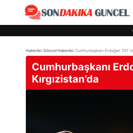
Haberler
›
Güncel Haberler
›
Cumhurbaşkanı Erdoğan TDT zirv
Cumhurbaşkanı Erdoğ
Kırgızistan’da