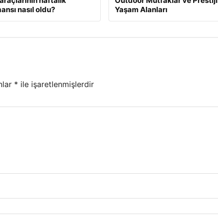
araçlarının haftalık
Outdoor Mutfaklar ve Prestijl
ansı nasıl oldu?
Yaşam Alanları
nlar
*
ile işaretlenmişlerdir