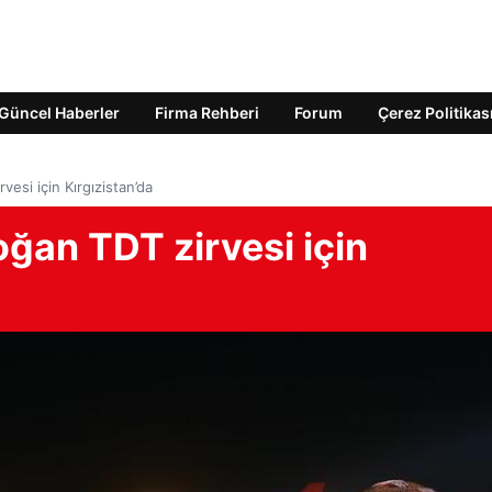
Güncel Haberler
Firma Rehberi
Forum
Çerez Politikas
esi için Kırgızistan’da
an TDT zirvesi için