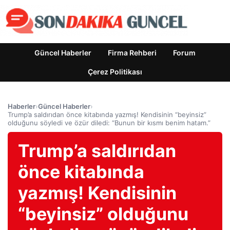
Güncel Haberler
Firma Rehberi
Forum
Çerez Politikası
Haberler
›
Güncel Haberler
›
Trump’a saldırıdan önce kitabında yazmış! Kendisinin “beyinsiz”
olduğunu söyledi ve özür diledi: “Bunun bir kısmı benim hatam.”
Trump’a saldırıdan
önce kitabında
yazmış! Kendisinin
“beyinsiz” olduğunu