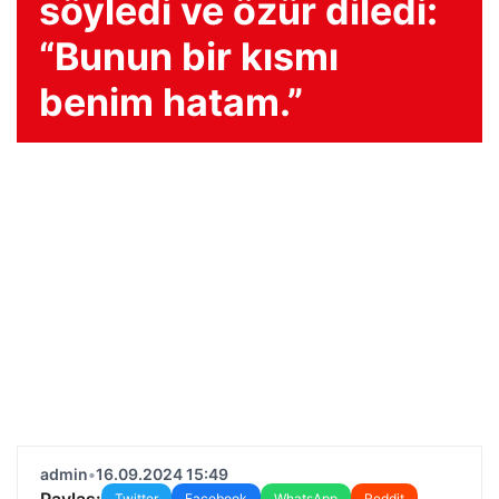
söyledi ve özür diledi:
“Bunun bir kısmı
benim hatam.”
admin
•
16.09.2024 15:49
Paylaş:
Twitter
Facebook
WhatsApp
Reddit