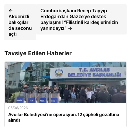
←
Cumhurbaşkanı Recep Tayyip
Akdenizli
Erdoğan’dan Gazze’ye destek
balıkçılar
paylaşımı! “Filistinli kardeşlerimizin
da sezonu
yanındayız” →
açtı
Tavsiye Edilen Haberler
05/08/2026
Avcılar Belediyesi’ne operasyon. 12 şüpheli gözaltına
alındı