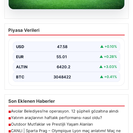
04.08.2026
CANLI | Sparta Prag – Olympique Lyon
Piyasa Verileri
maç anlatımı! Maç ne zaman? Saat
kaçta ve hangi kanalda? – 04 Ağustos
2026
USD
47.58
▲ +0.10%
EUR
55.01
▲ +0.28%
ALTIN
6420.2
▲ +3.03%
BTC
3048422
▲ +0.41%
Son Eklenen Haberler
Avcılar Belediyesi’ne operasyon. 12 şüpheli gözaltına alındı
■
Yatırım araçlarının haftalık performansı nasıl oldu?
■
Outdoor Mutfaklar ve Prestijli Yaşam Alanları
■
CANLI | Sparta Prag – Olympique Lyon maç anlatımı! Maç ne
■