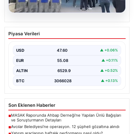
05.08.2026
Avcılar Belediyesi’ne operasyon. 12
Piyasa Verileri
şüpheli gözaltına alındı
USD
47.60
▲ +0.06%
EUR
55.08
▲ +0.11%
ALTIN
6529.9
▲ +0.52%
BTC
3066028
▲ +0.13%
Son Eklenen Haberler
MASAK Raporunda Ahbap Derneği’ne Yapılan Ünlü Bağışları
■
ve Soruşturmanın Detayları
Avcılar Belediyesi’ne operasyon. 12 şüpheli gözaltına alındı
■
Yatırım araçlarının haftalık performansı nasıl oldu?
■