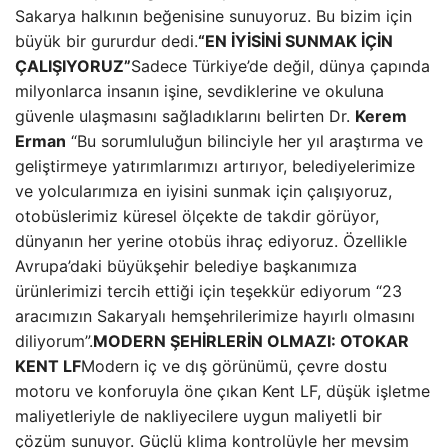
Sakarya halkının beğenisine sunuyoruz. Bu bizim için
büyük bir gururdur dedi.
“EN İYİSİNİ SUNMAK İÇİN
ÇALIŞIYORUZ”
Sadece Türkiye’de değil, dünya çapında
milyonlarca insanın işine, sevdiklerine ve okuluna
güvenle ulaşmasını sağladıklarını belirten Dr.
Kerem
Erman
“Bu sorumluluğun bilinciyle her yıl araştırma ve
geliştirmeye yatırımlarımızı artırıyor, belediyelerimize
ve yolcularımıza en iyisini sunmak için çalışıyoruz,
otobüslerimiz küresel ölçekte de takdir görüyor,
dünyanın her yerine otobüs ihraç ediyoruz. Özellikle
Avrupa’daki büyükşehir belediye başkanımıza
ürünlerimizi tercih ettiği için teşekkür ediyorum “23
aracımızın Sakaryalı hemşehrilerimize hayırlı olmasını
diliyorum”.
MODERN ŞEHİRLERİN OLMAZI: OTOKAR
KENT LF
Modern iç ve dış görünümü, çevre dostu
motoru ve konforuyla öne çıkan Kent LF, düşük işletme
maliyetleriyle de nakliyecilere uygun maliyetli bir
çözüm sunuyor. Güçlü klima kontrolüyle her mevsim