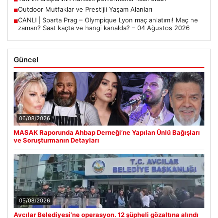
Outdoor Mutfaklar ve Prestijli Yaşam Alanları
■
CANLI | Sparta Prag – Olympique Lyon maç anlatımı! Maç ne
■
zaman? Saat kaçta ve hangi kanalda? – 04 Ağustos 2026
Güncel
06/08/2026
MASAK Raporunda Ahbap Derneği’ne Yapılan Ünlü Bağışları
ve Soruşturmanın Detayları
05/08/2026
Avcılar Belediyesi’ne operasyon. 12 şüpheli gözaltına alındı