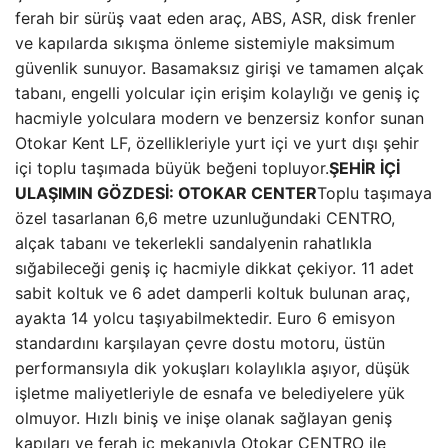
ferah bir sürüş vaat eden araç, ABS, ASR, disk frenler
ve kapılarda sıkışma önleme sistemiyle maksimum
güvenlik sunuyor. Basamaksız girişi ve tamamen alçak
tabanı, engelli yolcular için erişim kolaylığı ve geniş iç
hacmiyle yolculara modern ve benzersiz konfor sunan
Otokar Kent LF, özellikleriyle yurt içi ve yurt dışı şehir
içi toplu taşımada büyük beğeni topluyor.
ŞEHİR İÇİ
ULAŞIMIN GÖZDESİ: OTOKAR CENTER
Toplu taşımaya
özel tasarlanan 6,6 metre uzunluğundaki CENTRO,
alçak tabanı ve tekerlekli sandalyenin rahatlıkla
sığabileceği geniş iç hacmiyle dikkat çekiyor. 11 adet
sabit koltuk ve 6 adet damperli koltuk bulunan araç,
ayakta 14 yolcu taşıyabilmektedir. Euro 6 emisyon
standardını karşılayan çevre dostu motoru, üstün
performansıyla dik yokuşları kolaylıkla aşıyor, düşük
işletme maliyetleriyle de esnafa ve belediyelere yük
olmuyor. Hızlı biniş ve inişe olanak sağlayan geniş
kapıları ve ferah iç mekanıyla Otokar CENTRO ile