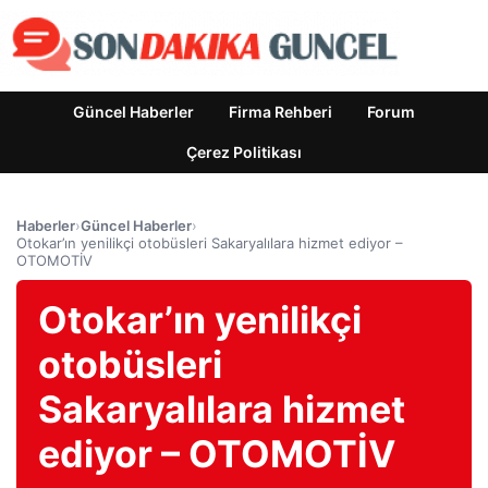
Güncel Haberler
Firma Rehberi
Forum
Çerez Politikası
Haberler
›
Güncel Haberler
›
Otokar’ın yenilikçi otobüsleri Sakaryalılara hizmet ediyor –
OTOMOTİV
Otokar’ın yenilikçi
otobüsleri
Sakaryalılara hizmet
ediyor – OTOMOTİV