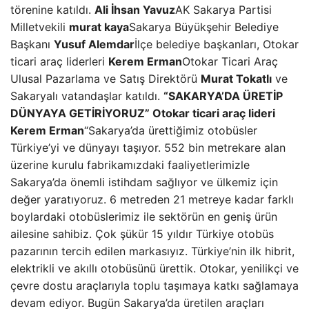
törenine katıldı.
Ali İhsan Yavuz
AK Sakarya Partisi
Milletvekili
murat kaya
Sakarya Büyükşehir Belediye
Başkanı
Yusuf Alemdar
İlçe belediye başkanları, Otokar
ticari araç liderleri
Kerem Erman
Otokar Ticari Araç
Ulusal Pazarlama ve Satış Direktörü
Murat Tokatlı
ve
Sakaryalı vatandaşlar katıldı.
“SAKARYA’DA ÜRETİP
DÜNYAYA GETİRİYORUZ”
Otokar ticari araç lideri
Kerem Erman
“Sakarya’da ürettiğimiz otobüsler
Türkiye’yi ve dünyayı taşıyor. 552 bin metrekare alan
üzerine kurulu fabrikamızdaki faaliyetlerimizle
Sakarya’da önemli istihdam sağlıyor ve ülkemiz için
değer yaratıyoruz. 6 metreden 21 metreye kadar farklı
boylardaki otobüslerimiz ile sektörün en geniş ürün
ailesine sahibiz. Çok şükür 15 yıldır Türkiye otobüs
pazarının tercih edilen markasıyız. Türkiye’nin ilk hibrit,
elektrikli ve akıllı otobüsünü ürettik. Otokar, yenilikçi ve
çevre dostu araçlarıyla toplu taşımaya katkı sağlamaya
devam ediyor. Bugün Sakarya’da üretilen araçları