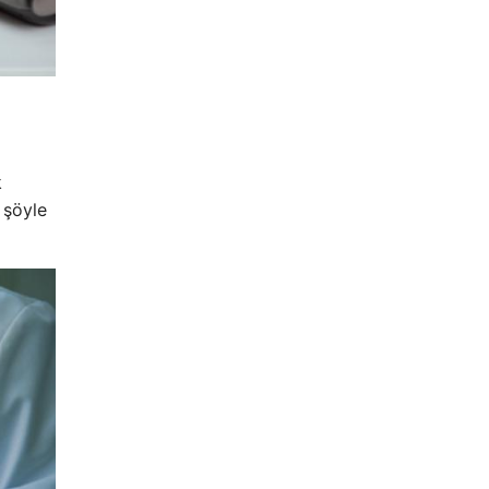
k
 şöyle