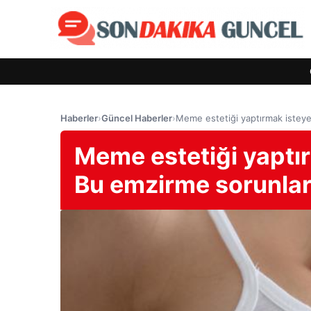
Haberler
›
Güncel Haberler
›
Meme estetiği yaptırmak isteyen
Meme estetiği yaptır
Bu emzirme sorunları