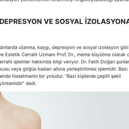
, DEPRESYON VE SOSYAL İZOLASYON
adınlarda utanma, kaygı, depresyon ve sosyal izolasyon gibi
f ve Estetik Cerrahi Uzmanı Prof. Dr., meme büyütme olarak 
rahi işlemler hakkında bilgi veriyor. Dr. Fatih Doğan şunlar
u veya göğüs kasları altına yerleştirilmesi işlemidir. Bazı
nde hissetmenin bir yoludur. “Bazı kişilerde çeşitli şekil
yöntemidir” dedi.