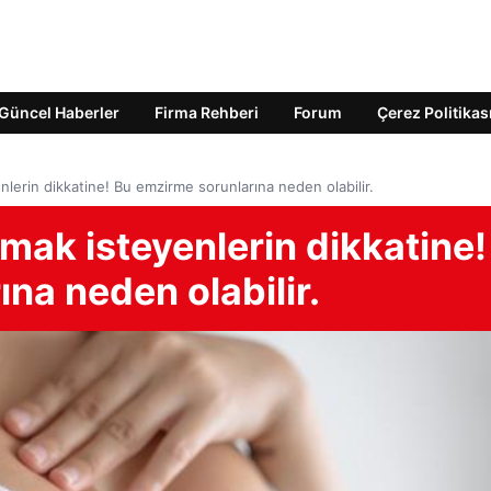
Güncel Haberler
Firma Rehberi
Forum
Çerez Politikas
lerin dikkatine! Bu emzirme sorunlarına neden olabilir.
mak isteyenlerin dikkatine!
na neden olabilir.