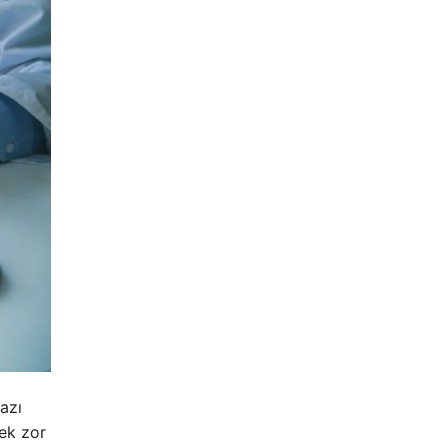
azı
ek zor