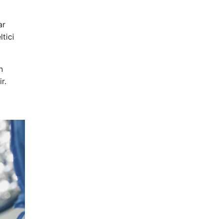
ar
tici
n
r.