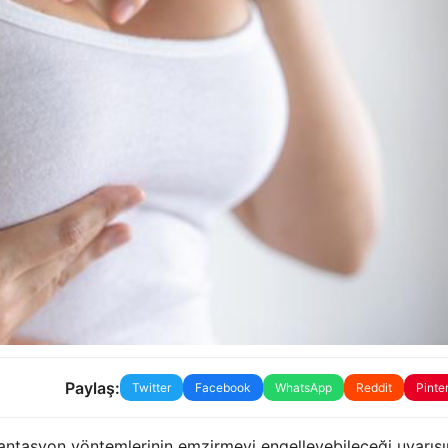
Paylaş:
Twitter
Facebook
WhatsApp
Reddit
Pinte
lantasyon yöntemlerinin emzirmeyi engelleyebileceği uyarıs