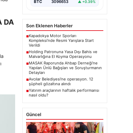
BTC
3096653
▲ +0.39%
A DA
Son Eklenen Haberler
Kapadokya Motor Sporları
■
Kompleksi’nde Resmi Yarışlara Start
Verildi
Holding Patronuna Yasa Dışı Bahis ve
■
da
Malvarlığına El Koyma Operasyonu
ı
MASAK Raporunda Ahbap Derneği’ne
■
Yapılan Ünlü Bağışları ve Soruşturmanın
Detayları
Avcılar Belediyesi’ne operasyon. 12
■
şüpheli gözaltına alındı
Yatırım araçlarının haftalık performansı
■
nasıl oldu?
Güncel