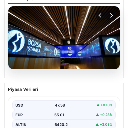
05.08.2026
Yatırım araçlarının haftalık performansı
Piyasa Verileri
nasıl oldu?
USD
47.58
▲ +0.10%
EUR
55.01
▲ +0.28%
ALTIN
6420.2
▲ +3.03%