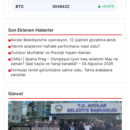
BTC
3048422
▲ +0.41%
Son Eklenen Haberler
Avcılar Belediyesi’ne operasyon. 12 şüpheli gözaltına alındı
■
Yatırım araçlarının haftalık performansı nasıl oldu?
■
Outdoor Mutfaklar ve Prestijli Yaşam Alanları
■
CANLI | Sparta Prag – Olympique Lyon maç anlatımı! Maç ne
■
zaman? Saat kaçta ve hangi kanalda? – 04 Ağustos 2026
Formulaz renkli görüntülere sahne oldu. Tahta arabalarla
■
yarıştılar
Güncel
05/08/2026