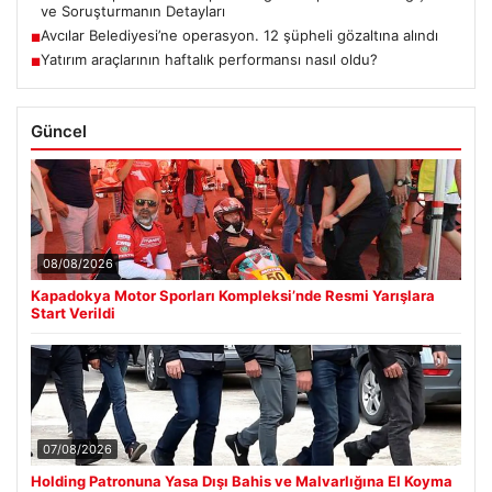
ve Soruşturmanın Detayları
Avcılar Belediyesi’ne operasyon. 12 şüpheli gözaltına alındı
■
Yatırım araçlarının haftalık performansı nasıl oldu?
■
Güncel
08/08/2026
Kapadokya Motor Sporları Kompleksi’nde Resmi Yarışlara
Start Verildi
07/08/2026
Holding Patronuna Yasa Dışı Bahis ve Malvarlığına El Koyma