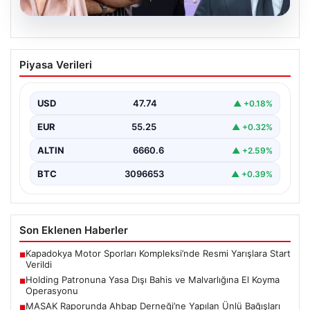
06.08.2026
MASAK Raporunda Ahbap Derneği’ne
Piyasa Verileri
Yapılan Ünlü Bağışları ve Soruşturmanın
Detayları
USD
47.74
▲ +0.18%
Ahbap Derneği’ne yönelik devam eden soruşturma
kapsamında, derneğe gelen bağışların ayrıntılı
EUR
55.25
▲ +0.32%
incelemesi yapıldı. Mali…
ALTIN
6660.6
▲ +2.59%
BTC
3096653
▲ +0.39%
Son Eklenen Haberler
Kapadokya Motor Sporları Kompleksi’nde Resmi Yarışlara Start
■
Verildi
Holding Patronuna Yasa Dışı Bahis ve Malvarlığına El Koyma
■
Operasyonu
MASAK Raporunda Ahbap Derneği’ne Yapılan Ünlü Bağışları
■