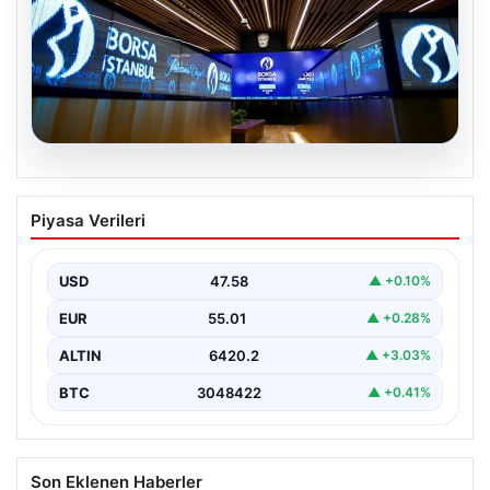
05.08.2026
Yatırım araçlarının haftalık performansı
Piyasa Verileri
nasıl oldu?
USD
47.58
▲ +0.10%
EUR
55.01
▲ +0.28%
ALTIN
6420.2
▲ +3.03%
BTC
3048422
▲ +0.41%
Son Eklenen Haberler