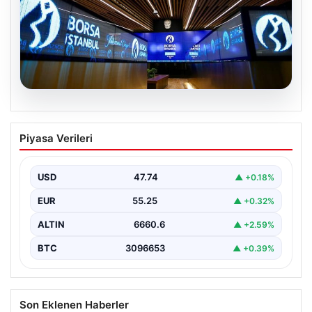
05.08.2026
Yatırım araçlarının haftalık performansı
Piyasa Verileri
nasıl oldu?
USD
47.74
▲ +0.18%
EUR
55.25
▲ +0.32%
ALTIN
6660.6
▲ +2.59%
BTC
3096653
▲ +0.39%
Son Eklenen Haberler