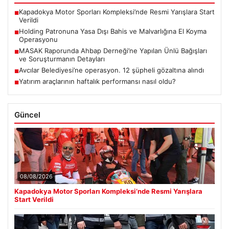
Kapadokya Motor Sporları Kompleksi’nde Resmi Yarışlara Start
■
Verildi
Holding Patronuna Yasa Dışı Bahis ve Malvarlığına El Koyma
■
Operasyonu
MASAK Raporunda Ahbap Derneği’ne Yapılan Ünlü Bağışları
■
ve Soruşturmanın Detayları
Avcılar Belediyesi’ne operasyon. 12 şüpheli gözaltına alındı
■
Yatırım araçlarının haftalık performansı nasıl oldu?
■
Güncel
08/08/2026
Kapadokya Motor Sporları Kompleksi’nde Resmi Yarışlara
Start Verildi