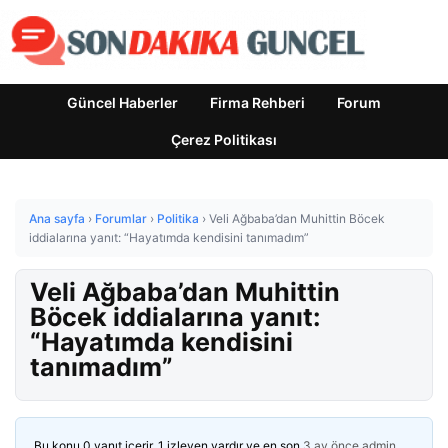
Güncel Haberler
Firma Rehberi
Forum
Çerez Politikası
Ana sayfa
›
Forumlar
›
Politika
›
Veli Ağbaba’dan Muhittin Böcek
iddialarına yanıt: “Hayatımda kendisini tanımadım”
Veli Ağbaba’dan Muhittin
Böcek iddialarına yanıt:
“Hayatımda kendisini
tanımadım”
Bu konu 0 yanıt içerir, 1 izleyen vardır ve en son
3 ay önce
admin