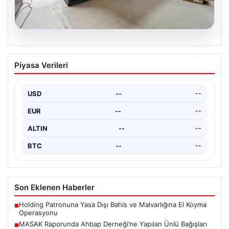
04.08.2026
Outdoor Mutfaklar ve Prestijli Yaşam
Piyasa Verileri
Alanları
Doğal hava kültürü günümüzde ciddi bir değişim
göstermektedir. Baştan başa özel villalarda ikamet
USD
--
--
eden…
EUR
--
--
ALTIN
--
--
BTC
--
--
Son Eklenen Haberler
Holding Patronuna Yasa Dışı Bahis ve Malvarlığına El Koyma
■
Operasyonu
MASAK Raporunda Ahbap Derneği’ne Yapılan Ünlü Bağışları
■