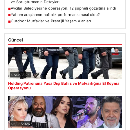
ve Soruşturmanın Detayları
Avcılar Belediyesi’ne operasyon. 12 şüpheli gözaltına alındı
■
Yatırım araçlarının haftalık performansı nasıl oldu?
■
Outdoor Mutfaklar ve Prestijli Yaşam Alanları
■
Güncel
07/08/2026
Holding Patronuna Yasa Dışı Bahis ve Malvarlığına El Koyma
Operasyonu
06/08/2026