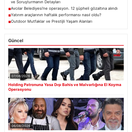
ve Soruşturmanın Detayları
Avcılar Belediyesi’ne operasyon. 12 şüpheli gözaltına alındı
■
Yatırım araçlarının haftalık performansı nasıl oldu?
■
Outdoor Mutfaklar ve Prestijli Yaşam Alanları
■
Güncel
07/08/2026
Holding Patronuna Yasa Dışı Bahis ve Malvarlığına El Koyma
Operasyonu
06/08/2026