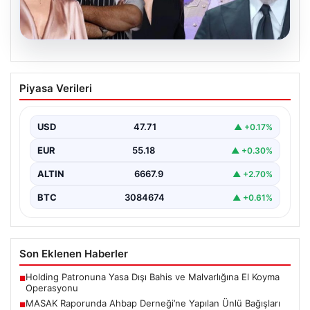
06.08.2026
MASAK Raporunda Ahbap Derneği’ne
Piyasa Verileri
Yapılan Ünlü Bağışları ve Soruşturmanın
Detayları
USD
47.71
▲ +0.17%
Ahbap Derneği'ne yönelik devam eden soruşturma
kapsamında, derneğe gelen bağışların ayrıntılı
EUR
55.18
▲ +0.30%
incelemesi yapıldı. Mali…
ALTIN
6667.9
▲ +2.70%
BTC
3084674
▲ +0.61%
Son Eklenen Haberler
Holding Patronuna Yasa Dışı Bahis ve Malvarlığına El Koyma
■
Operasyonu
MASAK Raporunda Ahbap Derneği’ne Yapılan Ünlü Bağışları
■