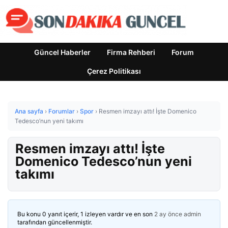
Güncel Haberler
Firma Rehberi
Forum
Çerez Politikası
Ana sayfa
›
Forumlar
›
Spor
›
Resmen imzayı attı! İşte Domenico
Tedesco’nun yeni takımı
Resmen imzayı attı! İşte
Domenico Tedesco’nun yeni
takımı
Bu konu 0 yanıt içerir, 1 izleyen vardır ve en son
2 ay önce
admin
tarafından güncellenmiştir.