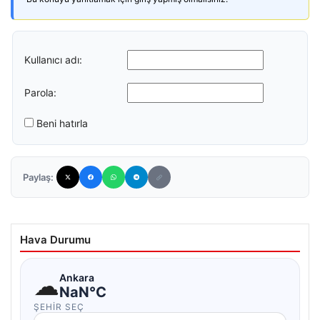
Kullanıcı adı:
Parola:
Beni hatırla
Paylaş:
Hava Durumu
☁
Ankara
NaN°C
ŞEHIR SEÇ