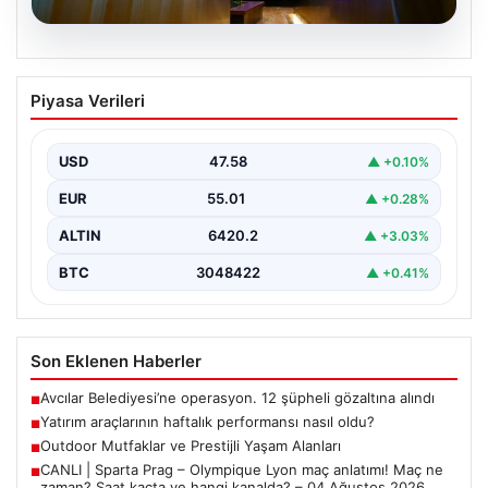
05.08.2026
Yatırım araçlarının haftalık performansı
Piyasa Verileri
nasıl oldu?
USD
47.58
▲ +0.10%
EUR
55.01
▲ +0.28%
ALTIN
6420.2
▲ +3.03%
BTC
3048422
▲ +0.41%
Son Eklenen Haberler
Avcılar Belediyesi’ne operasyon. 12 şüpheli gözaltına alındı
■
Yatırım araçlarının haftalık performansı nasıl oldu?
■
Outdoor Mutfaklar ve Prestijli Yaşam Alanları
■
CANLI | Sparta Prag – Olympique Lyon maç anlatımı! Maç ne
■
zaman? Saat kaçta ve hangi kanalda? – 04 Ağustos 2026