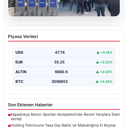
05.08.2026
Avcılar Belediyesi’ne operasyon. 12
Piyasa Verileri
şüpheli gözaltına alındı
USD
47.74
▲ +0.18%
EUR
55.25
▲ +0.32%
ALTIN
6660.6
▲ +2.59%
BTC
3096653
▲ +0.39%
Son Eklenen Haberler
Kapadokya Motor Sporları Kompleksi’nde Resmi Yarışlara Start
■
Verildi
Holding Patronuna Yasa Dışı Bahis ve Malvarlığına El Koyma
■