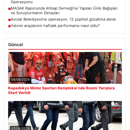
Operasyonu
MASAK Raporunda Ahbap Derneği’ne Yapılan Ünlü Bağışları
■
ve Soruşturmanın Detayları
Avcılar Belediyesi’ne operasyon. 12 şüpheli gözaltına alındı
■
Yatırım araçlarının haftalık performansı nasıl oldu?
■
Güncel
08/08/2026
Kapadokya Motor Sporları Kompleksi’nde Resmi Yarışlara
Start Verildi
07/08/2026