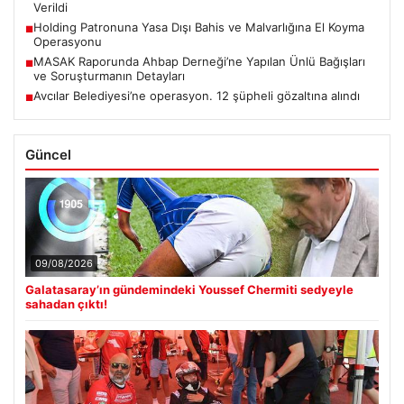
Verildi
Holding Patronuna Yasa Dışı Bahis ve Malvarlığına El Koyma
■
Operasyonu
MASAK Raporunda Ahbap Derneği’ne Yapılan Ünlü Bağışları
■
ve Soruşturmanın Detayları
Avcılar Belediyesi’ne operasyon. 12 şüpheli gözaltına alındı
■
Güncel
09/08/2026
Galatasaray’ın gündemindeki Youssef Chermiti sedyeyle
sahadan çıktı!