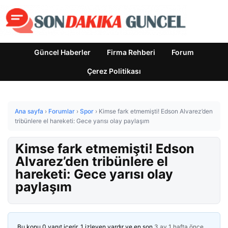
Güncel Haberler
Firma Rehberi
Forum
Çerez Politikası
Ana sayfa
›
Forumlar
›
Spor
›
Kimse fark etmemişti! Edson Alvarez’den
tribünlere el hareketi: Gece yarısı olay paylaşım
Kimse fark etmemişti! Edson
Alvarez’den tribünlere el
hareketi: Gece yarısı olay
paylaşım
Bu konu 0 yanıt içerir, 1 izleyen vardır ve en son
3 ay 1 hafta önce