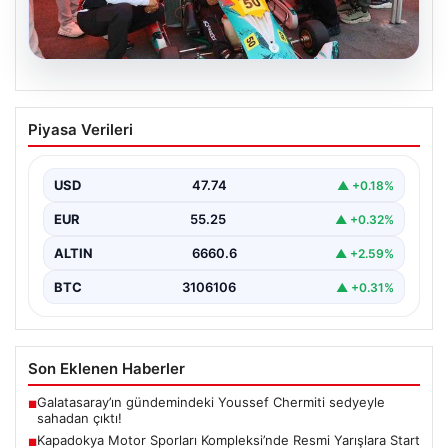
08.08.2026
Kapadokya Motor Sporları
Piyasa Verileri
Kompleksi’nde Resmi Yarışlara Start
Verildi
USD
47.74
▲ +0.18%
Kapadokya bölgesinde heyecan ve tutkunun buluştuğu
yeni motor sporları merkezi, Kapadokya Motor Sporları
EUR
55.25
▲ +0.32%
Kompleksi,…
ALTIN
6660.6
▲ +2.59%
BTC
3106106
▲ +0.31%
Son Eklenen Haberler
Galatasaray’ın gündemindeki Youssef Chermiti sedyeyle
■
sahadan çıktı!
Kapadokya Motor Sporları Kompleksi’nde Resmi Yarışlara Start
■