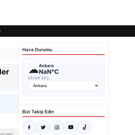
ı
Hava Durumu
☁
Ankara
ler
NaN°C
ŞEHIR SEÇ
Bizi Takip Edin
#12983