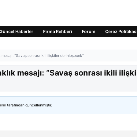
Güncel Haberler
Firma Rehberi
Forum
Çerez Politikas
ık mesajı: “Savaş sonrası ikili ilişkiler derinleşecek”
aklık mesajı: “Savaş sonrası ikili ilişki
min
tarafından güncellenmiştir.