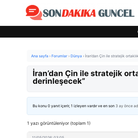
Ana sayfa
›
Forumlar
›
Dünya
›
İran’dan Çin ile stratejik ortakl
İran’dan Çin ile stratejik ort
derinleşecek”
Bu konu 0 yanıt içerir, 1 izleyen vardır ve en son
3 ay önce
ad
1 yazı görüntüleniyor (toplam 1)
11/05/2026: 03:05