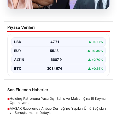
06.08.2026
MASAK Raporunda Ahbap Derneği’ne
Piyasa Verileri
Yapılan Ünlü Bağışları ve Soruşturmanın
Detayları
USD
47.71
▲ +0.17%
Ahbap Derneği'ne yönelik devam eden soruşturma
kapsamında, derneğe gelen bağışların ayrıntılı
EUR
55.18
▲ +0.30%
incelemesi yapıldı. Mali…
ALTIN
6667.9
▲ +2.70%
BTC
3084674
▲ +0.61%
Son Eklenen Haberler
Holding Patronuna Yasa Dışı Bahis ve Malvarlığına El Koyma
■
Operasyonu
MASAK Raporunda Ahbap Derneği’ne Yapılan Ünlü Bağışları
■
ve Soruşturmanın Detayları