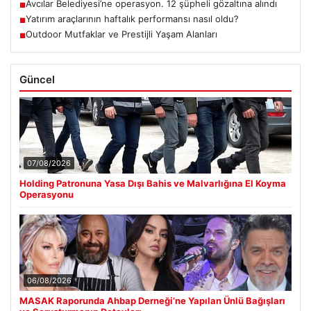
Avcılar Belediyesi’ne operasyon. 12 şüpheli gözaltına alındı
■
Yatırım araçlarının haftalık performansı nasıl oldu?
■
Outdoor Mutfaklar ve Prestijli Yaşam Alanları
■
Güncel
07/08/2026
Holding Patronuna Yasa Dışı Bahis ve Malvarlığına El Koyma
Operasyonu
06/08/2026
MASAK Raporunda Ahbap Derneği’ne Yapılan Ünlü Bağışları