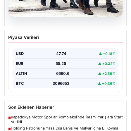
07.08.2026
Holding Patronuna Yasa Dışı Bahis ve
Piyasa Verileri
Malvarlığına El Koyma Operasyonu
İstanbul'da gerçekleştirilen geniş çaplı bir soruşturma
sonucunda, yasa dışı bahis gelirlerini aklama ve
USD
47.74
▲ +0.18%
organizasyon…
EUR
55.25
▲ +0.32%
ALTIN
6660.6
▲ +2.59%
BTC
3096653
▲ +0.39%
Son Eklenen Haberler
Kapadokya Motor Sporları Kompleksi’nde Resmi Yarışlara Start
■
Verildi
Holding Patronuna Yasa Dışı Bahis ve Malvarlığına El Koyma
■