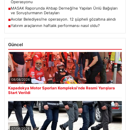
Operasyonu
MASAK Raporunda Ahbap Derneği’ne Yapılan Ünlü Bağışları
■
ve Soruşturmanın Detayları
Avcılar Belediyesi’ne operasyon. 12 şüpheli gözaltına alındı
■
Yatırım araçlarının haftalık performansı nasıl oldu?
■
Güncel
08/08/2026
Kapadokya Motor Sporları Kompleksi’nde Resmi Yarışlara
Start Verildi
07/08/2026