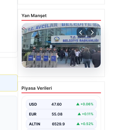
Yan Manşet
05.08.2026
Avcılar Belediyesi’ne
Piyasa Verileri
operasyon. 12 şüpheli
gözaltına alındı
USD
47.60
▲ +0.06%
EUR
55.08
▲ +0.11%
ALTIN
6529.9
▲ +0.52%