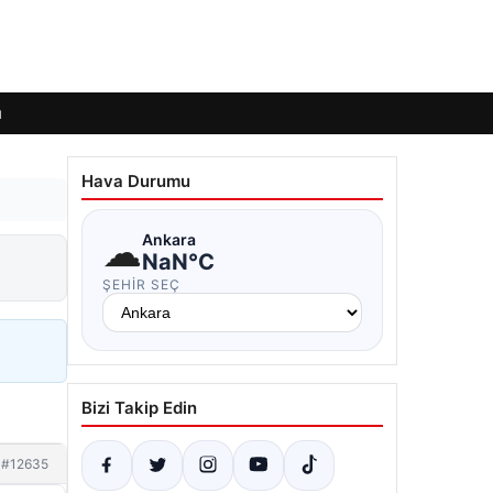
ı
Hava Durumu
☁
Ankara
NaN°C
ŞEHIR SEÇ
Bizi Takip Edin
#12635