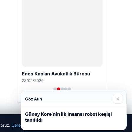
Enes Kaplan Avukatlık Bürosu
28/04/2026
×
Göz Atın
Güney Kore’nin ilk insansı robot keşişi
tanıtıldı
ıyoruz.
Çerez Politikamız
Reddet
Kabul Et