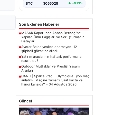
BTC
3066028
▲ +0.13%
Son Eklenen Haberler
MASAK Raporunda Ahbap Derneği’ne
■
Yapılan Ünlü Bağışları ve Soruşturmanın
Detayları
Avcılar Belediyesi’ne operasyon. 12
■
şüpheli gözaltına alındı
Yatırım araçlarının haftalık performansı
■
nasıl oldu?
Outdoor Mutfaklar ve Prestijli Yaşam
■
Alanları
CANLI | Sparta Prag – Olympique Lyon maç
■
anlatımı! Maç ne zaman? Saat kaçta ve
hangi kanalda? – 04 Ağustos 2026
Güncel