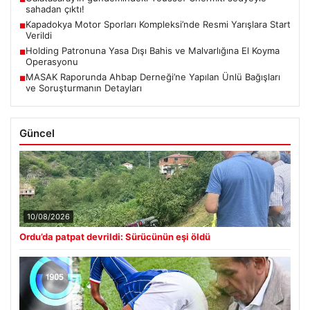
sahadan çıktı!
Kapadokya Motor Sporları Kompleksi’nde Resmi Yarışlara Start
■
Verildi
Holding Patronuna Yasa Dışı Bahis ve Malvarlığına El Koyma
■
Operasyonu
MASAK Raporunda Ahbap Derneği’ne Yapılan Ünlü Bağışları
■
ve Soruşturmanın Detayları
Güncel
10/08/2026
Ordu’da patpat devrildi: Sürücünün eşi öldü