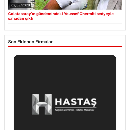
09/08/2026
Galatasaray’ın gündemindeki Youssef Chermiti sedyeyle
sahadan çıktı!
Son Eklenen Firmalar