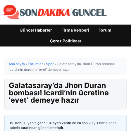
Güncel Haberler
Firma Rehberi
Forum
Çerez Politikası
Ana sayfa
›
Forumlar
›
Spor
›
Galatasaray’da Jhon Duran bombası!
Icardi’nin ücretine ‘evet’ demeye hazır
Galatasaray’da Jhon Duran
bombası! Icardi’nin ücretine
‘evet’ demeye hazır
Bu konu 0 yanıt içerir, 1 izleyen vardır ve en son
2 ay 1 hafta önce
admin
tarafından güncellenmiştir.