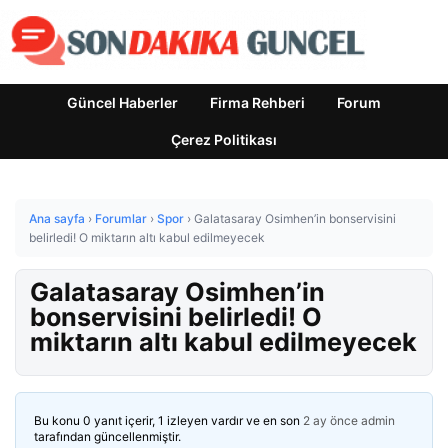
Güncel Haberler
Firma Rehberi
Forum
Çerez Politikası
Ana sayfa
›
Forumlar
›
Spor
›
Galatasaray Osimhen’in bonservisini
belirledi! O miktarın altı kabul edilmeyecek
Galatasaray Osimhen’in
bonservisini belirledi! O
miktarın altı kabul edilmeyecek
Bu konu 0 yanıt içerir, 1 izleyen vardır ve en son
2 ay önce
admin
tarafından güncellenmiştir.