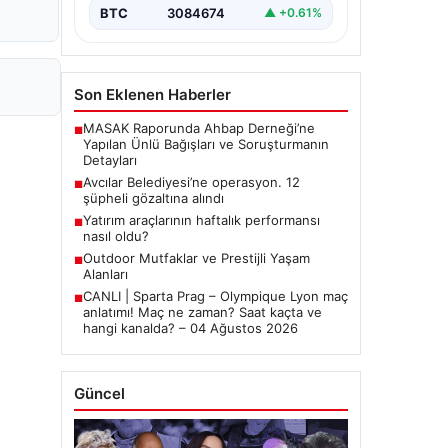
BTC
3084674
▲ +0.61%
Son Eklenen Haberler
MASAK Raporunda Ahbap Derneği’ne
■
Yapılan Ünlü Bağışları ve Soruşturmanın
Detayları
Avcılar Belediyesi’ne operasyon. 12
■
şüpheli gözaltına alındı
Yatırım araçlarının haftalık performansı
■
nasıl oldu?
Outdoor Mutfaklar ve Prestijli Yaşam
■
Alanları
CANLI | Sparta Prag – Olympique Lyon maç
■
anlatımı! Maç ne zaman? Saat kaçta ve
hangi kanalda? – 04 Ağustos 2026
Güncel