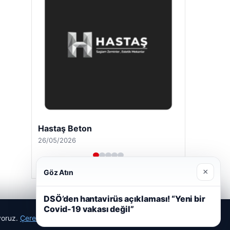
Enes Kaplan Avukatlık Bürosu
28/04/2026
×
Göz Atın
DSÖ’den hantavirüs açıklaması! “Yeni bir
Covid-19 vakası değil”
ıyoruz.
Çerez Politikamız
Reddet
Kabul Et