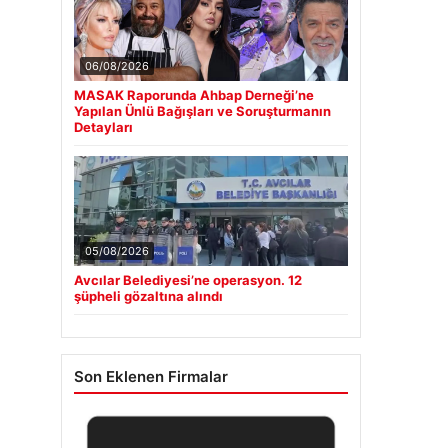
06/08/2026
MASAK Raporunda Ahbap Derneği’ne
Yapılan Ünlü Bağışları ve Soruşturmanın
Detayları
05/08/2026
Avcılar Belediyesi’ne operasyon. 12
şüpheli gözaltına alındı
Son Eklenen Firmalar