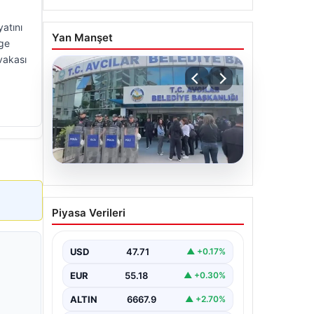
atını
Yan Manşet
lge
vakası
05.08.2026
Avcılar Belediyesi’ne
Piyasa Verileri
operasyon. 12 şüpheli
gözaltına alındı
USD
47.71
▲ +0.17%
EUR
55.18
▲ +0.30%
ALTIN
6667.9
▲ +2.70%