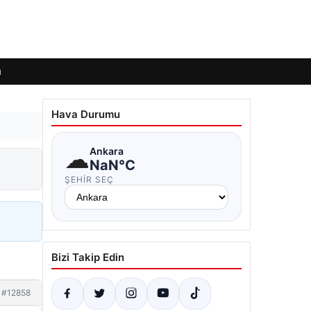
ı
Hava Durumu
☁
Ankara
NaN°C
ŞEHIR SEÇ
Bizi Takip Edin
#12858