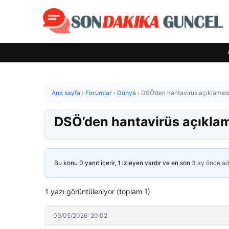
Ana sayfa
›
Forumlar
›
Dünya
›
DSÖ’den hantavirüs açıklaması!
DSÖ’den hantavirüs açıklama
Bu konu 0 yanıt içerir, 1 izleyen vardır ve en son
3 ay önce
ad
1 yazı görüntüleniyor (toplam 1)
09/05/2026: 20:02