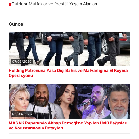
Outdoor Mutfaklar ve Prestijli Yaşam Alanları
■
Güncel
07/08/2026
Holding Patronuna Yasa Dışı Bahis ve Malvarlığına El Koyma
Operasyonu
06/08/2026
MASAK Raporunda Ahbap Derneği’ne Yapılan Ünlü Bağışları
ve Soruşturmanın Detayları