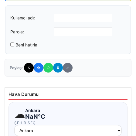
Kullanıcı adı:
Parola:
Beni hatırla
Paylaş:
Hava Durumu
☁
Ankara
NaN°C
ŞEHIR SEÇ