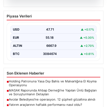
06.08.2026
MASAK Raporunda Ahbap Derneği’ne
Piyasa Verileri
Yapılan Ünlü Bağışları ve Soruşturmanın
Detayları
USD
47.71
▲ +0.17%
Ahbap Derneği'ne yönelik devam eden soruşturma
kapsamında, derneğe gelen bağışların ayrıntılı
EUR
55.18
▲ +0.30%
incelemesi yapıldı. Mali…
ALTIN
6667.9
▲ +2.70%
BTC
3084674
▲ +0.61%
Son Eklenen Haberler
Holding Patronuna Yasa Dışı Bahis ve Malvarlığına El Koyma
■
Operasyonu
MASAK Raporunda Ahbap Derneği’ne Yapılan Ünlü Bağışları
■
ve Soruşturmanın Detayları
Avcılar Belediyesi’ne operasyon. 12 şüpheli gözaltına alındı
■
Yatırım araçlarının haftalık performansı nasıl oldu?
■