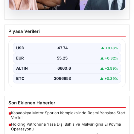
06.08.2026
MASAK Raporunda Ahbap Derneği’ne
Piyasa Verileri
Yapılan Ünlü Bağışları ve Soruşturmanın
Detayları
USD
47.74
▲ +0.18%
Ahbap Derneği'ne yönelik devam eden soruşturma
kapsamında, derneğe gelen bağışların ayrıntılı
EUR
55.25
▲ +0.32%
incelemesi yapıldı. Mali…
ALTIN
6660.6
▲ +2.59%
BTC
3096653
▲ +0.39%
Son Eklenen Haberler
Kapadokya Motor Sporları Kompleksi’nde Resmi Yarışlara Start
■
Verildi
Holding Patronuna Yasa Dışı Bahis ve Malvarlığına El Koyma
■
Operasyonu