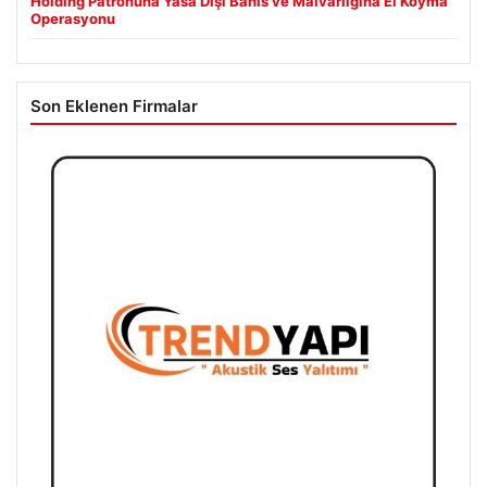
Holding Patronuna Yasa Dışı Bahis ve Malvarlığına El Koyma
Operasyonu
Son Eklenen Firmalar