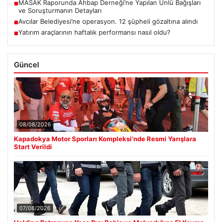
MASAK Raporunda Ahbap Derneği’ne Yapılan Ünlü Bağışları
■
ve Soruşturmanın Detayları
Avcılar Belediyesi’ne operasyon. 12 şüpheli gözaltına alındı
■
Yatırım araçlarının haftalık performansı nasıl oldu?
■
Güncel
08/08/2026
Kapadokya Motor Sporları Kompleksi’nde Resmi Yarışlara
Start Verildi
07/08/2026