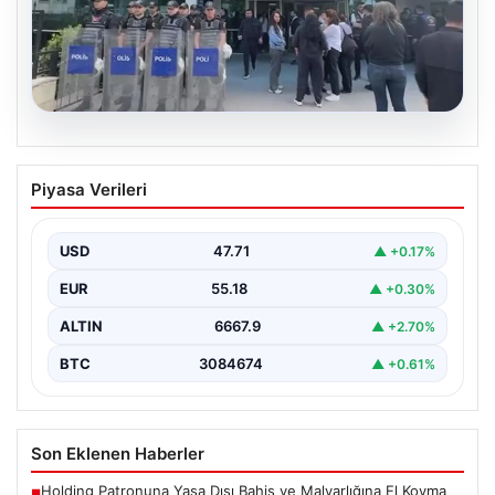
05.08.2026
Avcılar Belediyesi’ne operasyon. 12
Piyasa Verileri
şüpheli gözaltına alındı
USD
47.71
▲ +0.17%
EUR
55.18
▲ +0.30%
ALTIN
6667.9
▲ +2.70%
BTC
3084674
▲ +0.61%
Son Eklenen Haberler
Holding Patronuna Yasa Dışı Bahis ve Malvarlığına El Koyma
■