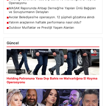
Operasyonu
MASAK Raporunda Ahbap Derneği’ne Yapılan Ünlü Bağışları
■
ve Soruşturmanın Detayları
Avcılar Belediyesi’ne operasyon. 12 şüpheli gözaltına alındı
■
Yatırım araçlarının haftalık performansı nasıl oldu?
■
Outdoor Mutfaklar ve Prestijli Yaşam Alanları
■
Güncel
07/08/2026
Holding Patronuna Yasa Dışı Bahis ve Malvarlığına El Koyma
Operasyonu