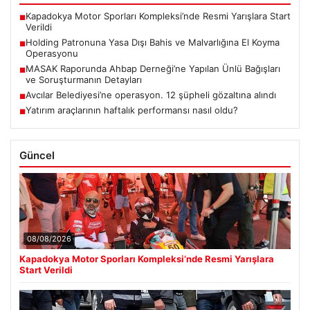
Kapadokya Motor Sporları Kompleksi’nde Resmi Yarışlara Start
■
Verildi
Holding Patronuna Yasa Dışı Bahis ve Malvarlığına El Koyma
■
Operasyonu
MASAK Raporunda Ahbap Derneği’ne Yapılan Ünlü Bağışları
■
ve Soruşturmanın Detayları
Avcılar Belediyesi’ne operasyon. 12 şüpheli gözaltına alındı
■
Yatırım araçlarının haftalık performansı nasıl oldu?
■
Güncel
08/08/2026
Kapadokya Motor Sporları Kompleksi’nde Resmi Yarışlara
Start Verildi