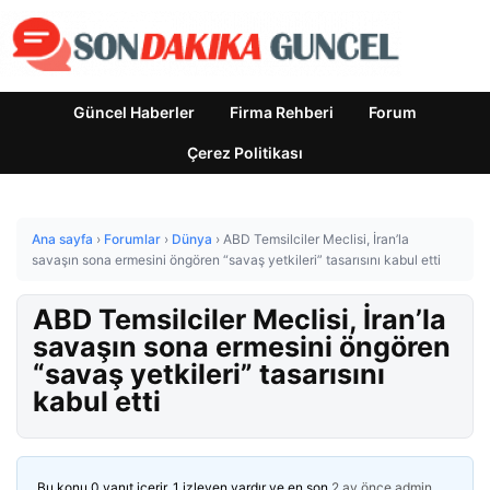
Güncel Haberler
Firma Rehberi
Forum
Çerez Politikası
Ana sayfa
›
Forumlar
›
Dünya
›
ABD Temsilciler Meclisi, İran’la
savaşın sona ermesini öngören “savaş yetkileri” tasarısını kabul etti
ABD Temsilciler Meclisi, İran’la
savaşın sona ermesini öngören
“savaş yetkileri” tasarısını
kabul etti
Bu konu 0 yanıt içerir, 1 izleyen vardır ve en son
2 ay önce
admin