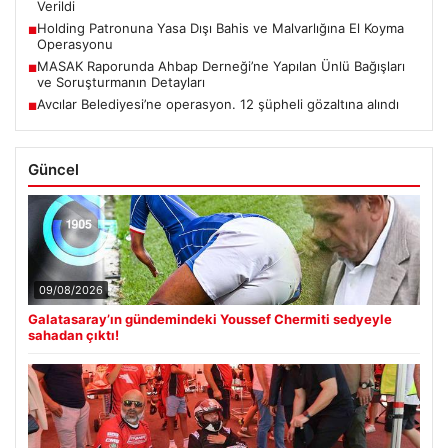
Verildi
Holding Patronuna Yasa Dışı Bahis ve Malvarlığına El Koyma
■
Operasyonu
MASAK Raporunda Ahbap Derneği’ne Yapılan Ünlü Bağışları
■
ve Soruşturmanın Detayları
Avcılar Belediyesi’ne operasyon. 12 şüpheli gözaltına alındı
■
Güncel
09/08/2026
Galatasaray’ın gündemindeki Youssef Chermiti sedyeyle
sahadan çıktı!