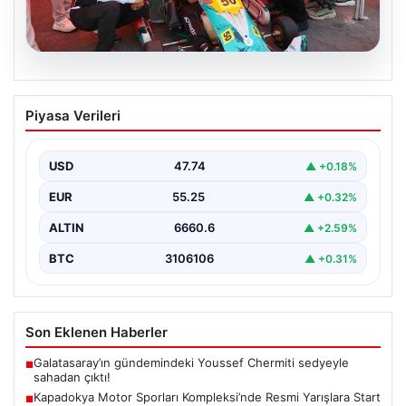
08.08.2026
Kapadokya Motor Sporları
Piyasa Verileri
Kompleksi’nde Resmi Yarışlara Start
Verildi
USD
47.74
▲ +0.18%
Kapadokya bölgesinde heyecan ve tutkunun buluştuğu
yeni motor sporları merkezi, Kapadokya Motor Sporları
EUR
55.25
▲ +0.32%
Kompleksi,…
ALTIN
6660.6
▲ +2.59%
BTC
3106106
▲ +0.31%
Son Eklenen Haberler
Galatasaray’ın gündemindeki Youssef Chermiti sedyeyle
■
sahadan çıktı!
Kapadokya Motor Sporları Kompleksi’nde Resmi Yarışlara Start
■