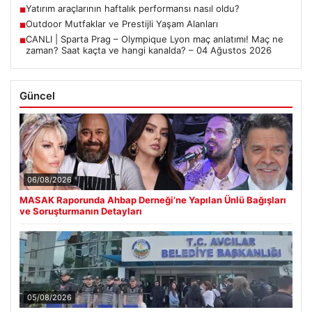
Yatırım araçlarının haftalık performansı nasıl oldu?
■
Outdoor Mutfaklar ve Prestijli Yaşam Alanları
■
CANLI | Sparta Prag – Olympique Lyon maç anlatımı! Maç ne
■
zaman? Saat kaçta ve hangi kanalda? – 04 Ağustos 2026
Güncel
06/08/2026
MASAK Raporunda Ahbap Derneği’ne Yapılan Ünlü Bağışları
ve Soruşturmanın Detayları
05/08/2026