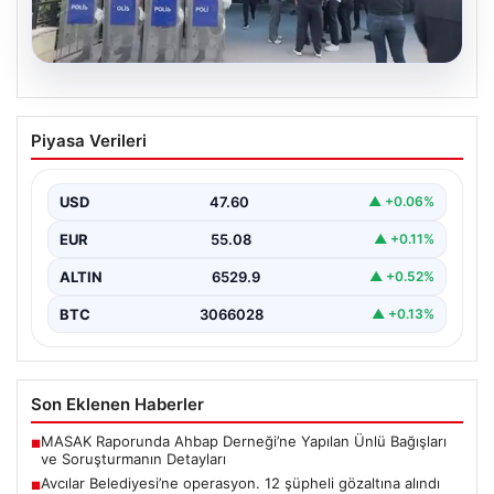
05.08.2026
Avcılar Belediyesi’ne operasyon. 12
Piyasa Verileri
şüpheli gözaltına alındı
USD
47.60
▲ +0.06%
EUR
55.08
▲ +0.11%
ALTIN
6529.9
▲ +0.52%
BTC
3066028
▲ +0.13%
Son Eklenen Haberler
MASAK Raporunda Ahbap Derneği’ne Yapılan Ünlü Bağışları
■
ve Soruşturmanın Detayları
Avcılar Belediyesi’ne operasyon. 12 şüpheli gözaltına alındı
■