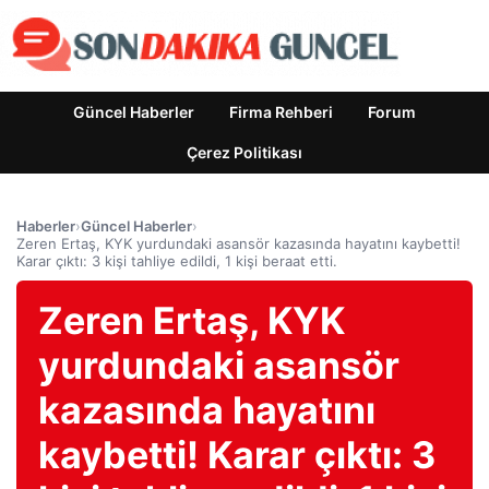
Güncel Haberler
Firma Rehberi
Forum
Çerez Politikası
Haberler
›
Güncel Haberler
›
Zeren Ertaş, KYK yurdundaki asansör kazasında hayatını kaybetti!
Karar çıktı: 3 kişi tahliye edildi, 1 kişi beraat etti.
Zeren Ertaş, KYK
yurdundaki asansör
kazasında hayatını
kaybetti! Karar çıktı: 3