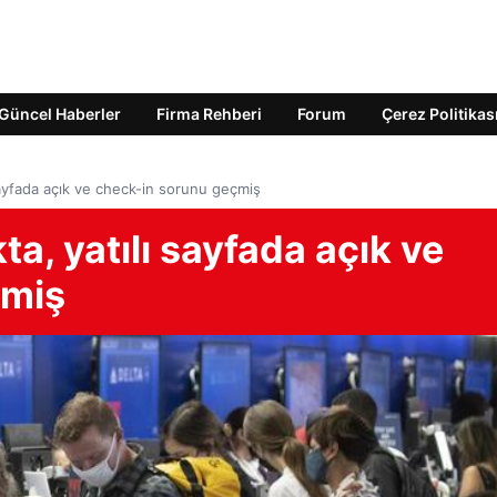
Güncel Haberler
Firma Rehberi
Forum
Çerez Politikas
sayfada açık ve check-in sorunu geçmiş
a, yatılı sayfada açık ve
çmiş