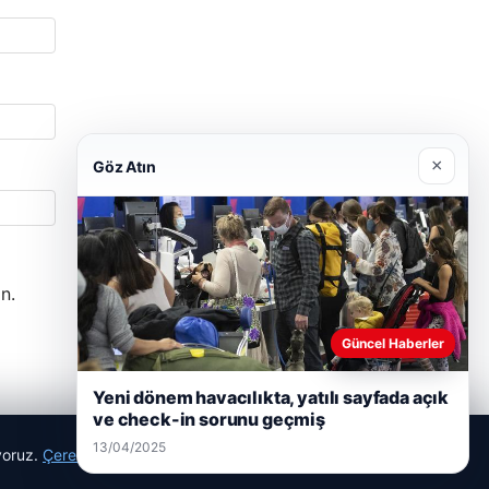
×
Göz Atın
n.
Güncel Haberler
Yeni dönem havacılıkta, yatılı sayfada açık
ve check-in sorunu geçmiş
13/04/2025
ıyoruz.
Çerez Politikamız
Reddet
Kabul Et