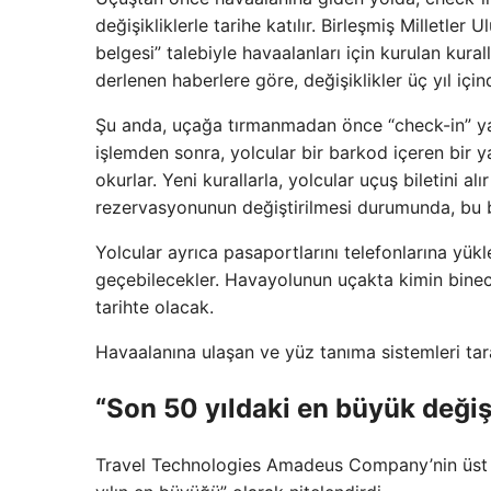
değişikliklerle tarihe katılır. Birleşmiş Milletler 
belgesi” talebiyle havaalanları için kurulan kur
derlenen haberlere göre, değişiklikler üç yıl iç
Şu anda, uçağa tırmanmadan önce “check-in” yap
işlemden sonra, yolcular bir barkod içeren bir ya
okurlar. Yeni kurallarla, yolcular uçuş biletini al
rezervasyonunun değiştirilmesi durumunda, bu b
Yolcular ayrıca pasaportlarını telefonlarına yük
geçebilecekler. Havayolunun uçakta kimin binec
tarihte olacak.
Havaalanına ulaşan ve yüz tanıma sistemleri tar
“Son 50 yıldaki en büyük değiş
Travel Technologies Amadeus Company’nin üst düz