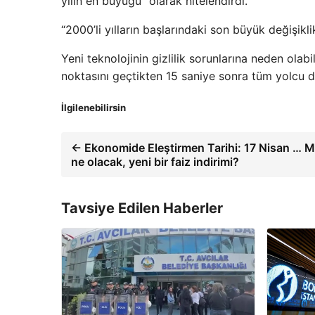
yılın en büyüğü” olarak nitelendirdi.
“2000’li yılların başlarındaki son büyük değişikl
Yeni teknolojinin gizlilik sorunlarına neden olab
noktasını geçtikten 15 saniye sonra tüm yolcu det
İlgilenebilirsin
← Ekonomide Eleştirmen Tarihi: 17 Nisan … Me
ne olacak, yeni bir faiz indirimi?
Tavsiye Edilen Haberler