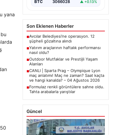
BTC
3066028
▲ +0.13%
bu yana
Son Eklenen Haberler
 bu
Avcılar Belediyesi’ne operasyon. 12
■
şüpheli gözaltına alındı
alarda
Yatırım araçlarının haftalık performansı
ş
■
nasıl oldu?
Outdoor Mutfaklar ve Prestijli Yaşam
■
Alanları
ndan
CANLI | Sparta Prag – Olympique Lyon
■
maç anlatımı! Maç ne zaman? Saat kaçta
ve hangi kanalda? – 04 Ağustos 2026
Formulaz renkli görüntülere sahne oldu.
■
Tahta arabalarla yarıştılar
Güncel
 50