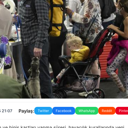
Paylaş:
 21:07
Twitter
Facebook
WhatsApp
Reddit
Pinte
e biniş kartları yapma süresi, havacılık kurallarında yeni