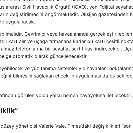
Uluslararası Sivil Havacılık Örgütü (ICAO), yeni “dijital seyahat
alların değiştirilmesini öngörmektedir. Oksijen gazetesinden 
inde uygulanacak.
ılmalıdır. Çevrimiçi veya havaalanında gerçekleştirilebilen
tılı kart alır ve uçağa tırmanana kadar bu kartı çeşitli nokt
ır almaz telefonlarına bir seyahat sertifikası indirecekler. Uçu
elge otomatik olarak güncellenecektir.
leyebilecek ve yüz tanıma sistemleriyle havaalanı noktaları
eğini bilmesini sağlayan check-in uygulaması da bu şekilde
afından görülen yolcu yolcu hemen havayoluna iletilecektir.
iklik”
ey yöneticisi Valerie Vale, Times’daki değişiklikleri “son