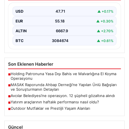
Detayları
USD
47.71
▲ +0.17%
Ahbap Derneği’ne yönelik devam eden soruşturma
kapsamında, derneğe gelen bağışların ayrıntılı
EUR
55.18
▲ +0.30%
incelemesi yapıldı. Mali…
ALTIN
6667.9
▲ +2.70%
BTC
3084674
▲ +0.61%
Son Eklenen Haberler
Holding Patronuna Yasa Dışı Bahis ve Malvarlığına El Koyma
■
Operasyonu
MASAK Raporunda Ahbap Derneği’ne Yapılan Ünlü Bağışları
■
ve Soruşturmanın Detayları
Avcılar Belediyesi’ne operasyon. 12 şüpheli gözaltına alındı
■
Yatırım araçlarının haftalık performansı nasıl oldu?
■
Outdoor Mutfaklar ve Prestijli Yaşam Alanları
■
Güncel