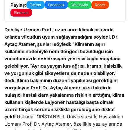
Paylaş:
Twitter
Facebook
WhatsApp
Reddit
Pinterest
Dahiliye Uzmanı Prof., uzun süre klimalı ortamda
kalınca vücudun uyum sağlayamadığını söyledi. Dr.
Aytaç Atamer, şunları söyledi: “Klimanın aşırı
kullanımı nedeniyle nem dengesi bozulduğu için
vücudumuzda dehidrasyon yani sıvı kaybı meydana
gelebiliyor. “Ayrıca yaygın kas ağrısı, kramp, halsizlik
ve yorgunluk gibi şikayetlere de neden olabiliyor.”
dedi. Klima bakımının düzenli yapılması gerektiğini
vurgulayan Prof. Dr. Aytaç Atamer, aksi takdirde
bulaşıcı hastalıklara yakalanma riskinin arttığını, klima
kullanan kişilerde Lejyoner hastalığı başta olmak
üzere birçok sorunun sıklıkla görüldüğüne dikkat
çekti.
Üsküdar NPİSTANBUL Üniversitesi İç Hastalıkları
Uzmanı Prof. Dr. Aytaç Atamer, özellikle yaz aylarında