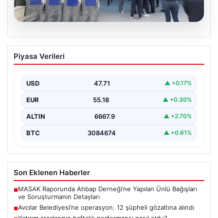
05.08.2026
Avcılar Belediyesi’ne operasyon. 12
Piyasa Verileri
şüpheli gözaltına alındı
USD
47.71
▲ +0.17%
EUR
55.18
▲ +0.30%
ALTIN
6667.9
▲ +2.70%
BTC
3084674
▲ +0.61%
Son Eklenen Haberler
MASAK Raporunda Ahbap Derneği’ne Yapılan Ünlü Bağışları
■
ve Soruşturmanın Detayları
Avcılar Belediyesi’ne operasyon. 12 şüpheli gözaltına alındı
■
Yatırım araçlarının haftalık performansı nasıl oldu?