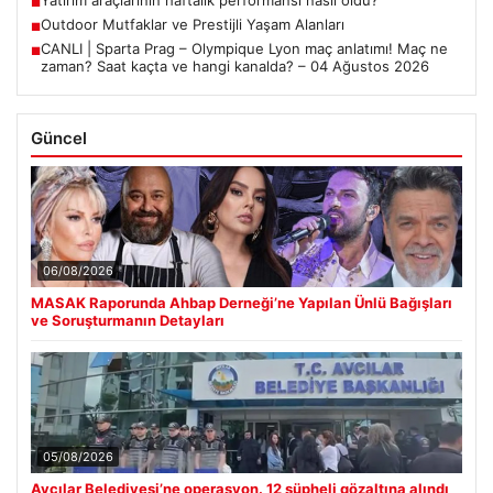
■
Outdoor Mutfaklar ve Prestijli Yaşam Alanları
■
CANLI | Sparta Prag – Olympique Lyon maç anlatımı! Maç ne
■
zaman? Saat kaçta ve hangi kanalda? – 04 Ağustos 2026
Güncel
06/08/2026
MASAK Raporunda Ahbap Derneği’ne Yapılan Ünlü Bağışları
ve Soruşturmanın Detayları
05/08/2026
Avcılar Belediyesi’ne operasyon. 12 şüpheli gözaltına alındı