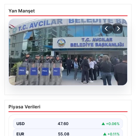
Yan Manşet
05.08.2026
Yatırım araçlarının haftalık performansı
Piyasa Verileri
nasıl oldu?
USD
47.60
▲ +0.06%
EUR
55.08
▲ +0.11%