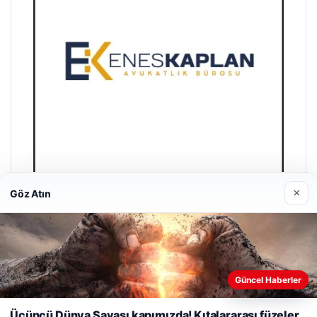
×
Göz Atın
Enes Kaplan Avukatlık Bürosu
28/04/2026
Güncel Haberler
Web sitemizi nasıl kullandığınızı daha iyi anlayabilmek,
deneyiminizi kişiselleştirmek ve geliştirmek amacıyla çerezler
Üçüncü Dünya Savaşı kapımızda! Kıtalararası füzeler