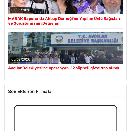
06/08/2026
MASAK Raporunda Ahbap Derneği’ne Yapılan Ünlü Bağışları
ve Soruşturmanın Detayları
05/08/2026
Avcılar Belediyesi’ne operasyon. 12 şüpheli gözaltına alındı
Son Eklenen Firmalar