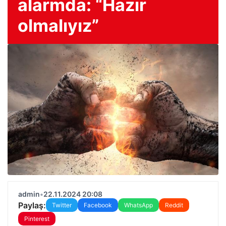
alarmda: “Hazır
olmalıyız”
admin
•
22.11.2024 20:08
Paylaş:
Twitter
Facebook
WhatsApp
Reddit
Pinterest