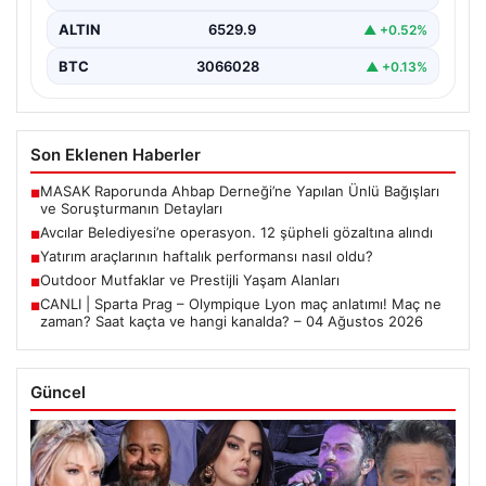
ALTIN
6529.9
▲ +0.52%
BTC
3066028
▲ +0.13%
Son Eklenen Haberler
MASAK Raporunda Ahbap Derneği’ne Yapılan Ünlü Bağışları
■
ve Soruşturmanın Detayları
Avcılar Belediyesi’ne operasyon. 12 şüpheli gözaltına alındı
■
Yatırım araçlarının haftalık performansı nasıl oldu?
■
Outdoor Mutfaklar ve Prestijli Yaşam Alanları
■
CANLI | Sparta Prag – Olympique Lyon maç anlatımı! Maç ne
■
zaman? Saat kaçta ve hangi kanalda? – 04 Ağustos 2026
Güncel