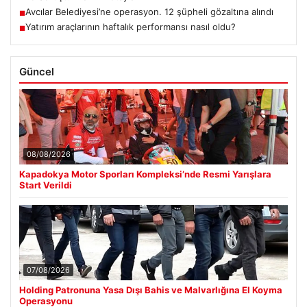
Avcılar Belediyesi’ne operasyon. 12 şüpheli gözaltına alındı
■
Yatırım araçlarının haftalık performansı nasıl oldu?
■
Güncel
08/08/2026
Kapadokya Motor Sporları Kompleksi’nde Resmi Yarışlara
Start Verildi
07/08/2026
Holding Patronuna Yasa Dışı Bahis ve Malvarlığına El Koyma
Operasyonu