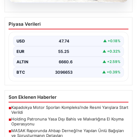
06.08.2026
MASAK Raporunda Ahbap Derneği’ne
Piyasa Verileri
Yapılan Ünlü Bağışları ve Soruşturmanın
Detayları
USD
47.74
▲ +0.18%
Ahbap Derneği’ne yönelik devam eden soruşturma
kapsamında, derneğe gelen bağışların ayrıntılı
EUR
55.25
▲ +0.32%
incelemesi yapıldı. Mali…
ALTIN
6660.6
▲ +2.59%
BTC
3096653
▲ +0.39%
Son Eklenen Haberler
Kapadokya Motor Sporları Kompleksi’nde Resmi Yarışlara Start
■
Verildi
Holding Patronuna Yasa Dışı Bahis ve Malvarlığına El Koyma
■
Operasyonu
MASAK Raporunda Ahbap Derneği’ne Yapılan Ünlü Bağışları
■
ve Soruşturmanın Detayları